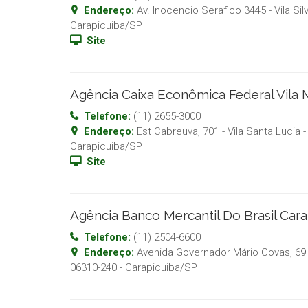
Endereço:
Av. Inocencio Serafico 3445 - Vila Sil
Carapicuiba
/
SP
Site
Agência Caixa Econômica Federal Vila
Telefone:
(11) 2655-3000
Endereço:
Est Cabreuva, 701 - Vila Santa Lucia
-
Carapicuiba
/
SP
Site
Agência Banco Mercantil Do Brasil Car
Telefone:
(11) 2504-6600
Endereço:
Avenida Governador Mário Covas, 69 
06310-240
-
Carapicuiba
/
SP