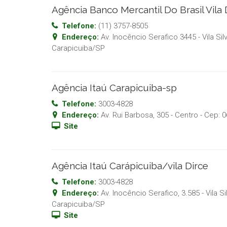
Agência Banco Mercantil Do Brasil Vila
Telefone:
(11) 3757-8505
Endereço:
Av. Inocêncio Serafico 3445 - Vila Sil
Carapicuiba
/
SP
Agência Itaú Carapicuiba-sp
Telefone:
3003-4828
Endereço:
Av. Rui Barbosa, 305 - Centro
- Cep:
0
Site
Agência Itaú Carápicuiba/vila Dirce
Telefone:
3003-4828
Endereço:
Av. Inocêncio Serafico, 3.585 - Vila Si
Carapicuiba
/
SP
Site