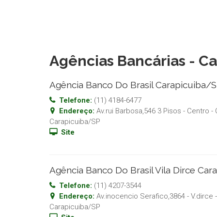
Agências Bancárias - C
Agência Banco Do Brasil Carapicuiba/
Telefone:
(11) 4184-6477
Endereço:
Av.rui Barbosa,546 3 Pisos - Centro
- 
Carapicuiba
/
SP
Site
Agência Banco Do Brasil Vila Dirce Car
Telefone:
(11) 4207-3544
Endereço:
Av.inocencio Serafico,3864 - V.dirce
-
Carapicuiba
/
SP