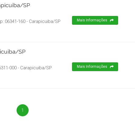
apicuiba/SP
Mais Informações
ep:
06341-160
-
Carapicuiba
/
SP
picuiba/SP
Mais Informações
6311-000
-
Carapicuiba
/
SP
1