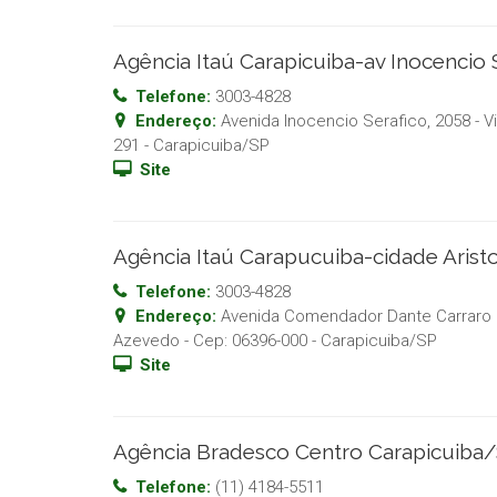
Agência Itaú Carapicuiba-av Inocencio 
Telefone:
3003-4828
Endereço:
Avenida Inocencio Serafico, 2058 - Vil
291
-
Carapicuiba
/
SP
Site
Agência Itaú Carapucuiba-cidade Arist
Telefone:
3003-4828
Endereço:
Avenida Comendador Dante Carraro 5
Azevedo
- Cep:
06396-000
-
Carapicuiba
/
SP
Site
Agência Bradesco Centro Carapicuiba
Telefone:
(11) 4184-5511