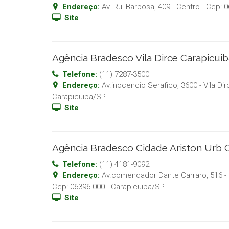
Endereço:
Av. Rui Barbosa, 409 - Centro
- Cep:
0
Site
Agência Bradesco Vila Dirce Carapicui
Telefone:
(11) 7287-3500
Endereço:
Av.inocencio Serafico, 3600 - Vila Dir
Carapicuiba
/
SP
Site
Agência Bradesco Cidade Ariston Urb 
Telefone:
(11) 4181-9092
Endereço:
Av.comendador Dante Carraro, 516 - 
Cep:
06396-000
-
Carapicuiba
/
SP
Site