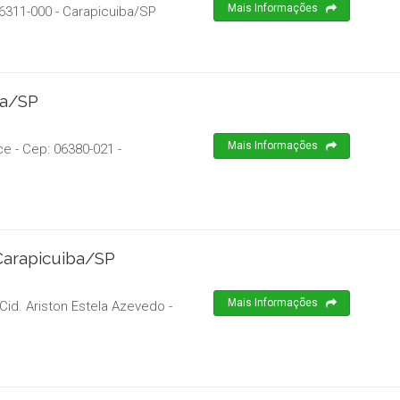
Mais Informações
6311-000
-
Carapicuiba
/
SP
ba/SP
Mais Informações
ce
- Cep:
06380-021
-
Carapicuiba/SP
Mais Informações
Cid. Ariston Estela Azevedo
-