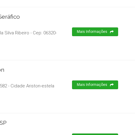
Seráfico
Mais Informações
a Silva Ribeiro
- Cep:
06320-
on
Mais Informações
82 - Cidade Ariston-estela
/SP