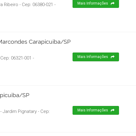
Mais Informações
va Ribeiro
- Cep:
06380-021
-
 Marcondes Carapicuiba/SP
Mais Informações
 Cep:
06321-001
-
apicuiba/SP
Mais Informações
- Jardim Pignatary
- Cep: