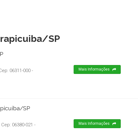
arapicuiba/SP
SP
Mais Informações
Cep:
06311-000
-
apicuiba/SP
Mais Informações
 Cep:
06380-021
-