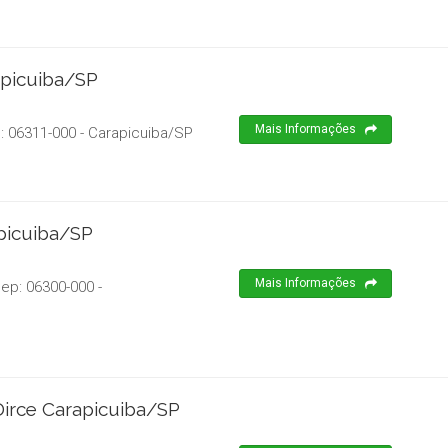
apicuiba/SP
Mais Informações
p:
06311-000
-
Carapicuiba
/
SP
picuiba/SP
Mais Informações
Cep:
06300-000
-
Dirce Carapicuiba/SP