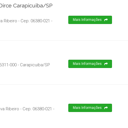
 Dirce Carapicuiba/SP
Mais Informações
va Ribeiro
- Cep:
06380-021
-
Mais Informações
6311-000
-
Carapicuiba
/
SP
Mais Informações
lva Ribeiro
- Cep:
06380-021
-