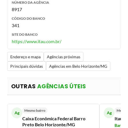
NÚMERO DA AGÊNCIA
8917
CÓDIGO DO BANCO
341
SITE DO BANCO
https://www.itau.com.br/
Endereço e mapa
Agências próximas
Principais dúvidas
Agências em Belo Horizonte/MG
OUTRAS
AGÊNCIAS ÚTEIS
Mesmo bairro
Mesmo 
Ag
Ag
Caixa Econômica Federal Barro
Itaú B
Preto Belo Horizonte/MG
Barro P