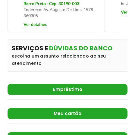
Endereç
Barro Preto - Cep: 30190-003
Endereço: Av. Augusto De Lima, 1578
Ver det
360305
Ver detalhes
SERVIÇOS E
DÚVIDAS DO BANCO
escolha um assunto relacionado ao seu
atendimento
Empréstimo
Meu cartão