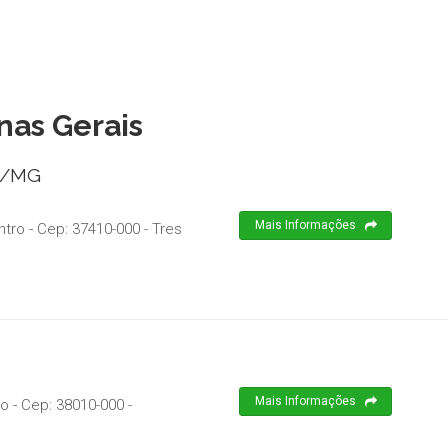
nas Gerais
es/MG
Mais Informações
ntro
- Cep:
37410-000
-
Tres
Mais Informações
ro
- Cep:
38010-000
-