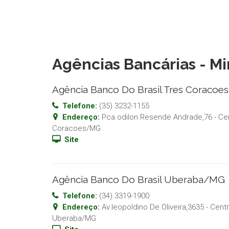
Agências Bancárias - Mi
Agência Banco Do Brasil Tres Coraco
Telefone:
(35) 3232-1155
Endereço:
Pca.odilon Resende Andrade,76 - Ce
Coracoes
/
MG
Site
Agência Banco Do Brasil Uberaba/MG
Telefone:
(34) 3319-1900
Endereço:
Av.leopoldino De Oliveira,3635 - Cent
Uberaba
/
MG