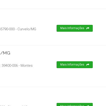
Mais Informações
35790-000
-
Curvelo
/
MG
os/MG
Mais Informações
:
39400-006
-
Montes