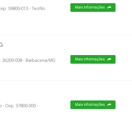
Mais Informações
Cep:
39800-013
-
Teofilo
G
Mais Informações
:
36200-008
-
Barbacena
/
MG
Mais Informações
o
- Cep:
37800-000
-