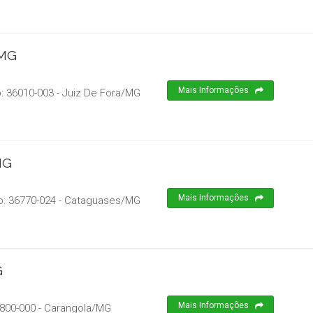
/MG
Mais Informações
p:
36010-003
-
Juiz De Fora
/
MG
MG
Mais Informações
p:
36770-024
-
Cataguases
/
MG
G
Mais Informações
800-000
-
Carangola
/
MG