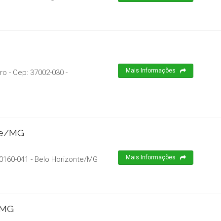
Mais Informações
ro
- Cep:
37002-030
-
nte/MG
Mais Informações
0160-041
-
Belo Horizonte
/
MG
/MG