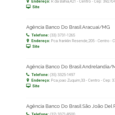
Endereço:
R.da Bahia,421 - Centro
- Cep:
39270-
Site
Agência Banco Do Brasil Aracuai/MG
Telefone:
(33) 3731-1265
Endereço:
Pca.franklin Resende,205 - Centro
- 
Site
Agência Banco Do Brasil Andrelandia
Telefone:
(35) 3325-1497
Endereço:
Pca.joao Zuquim,33 - Centro
- Cep:
3
Site
Agência Banco Do Brasil São João Del
Telefone:
(32) 3371-8500