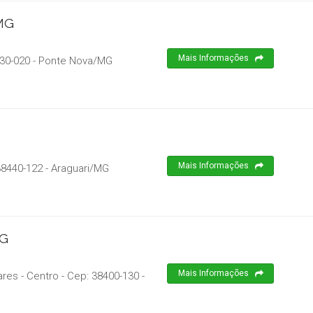
/MG
Mais Informações
30-020
-
Ponte Nova
/
MG
Mais Informações
38440-122
-
Araguari
/
MG
MG
Mais Informações
ares - Centro
- Cep:
38400-130
-