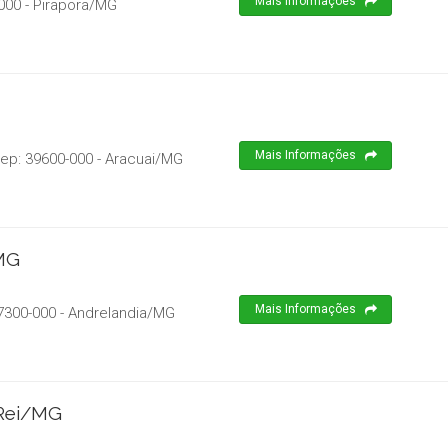
Mais Informações
000
-
Pirapora
/
MG
Mais Informações
Cep:
39600-000
-
Aracuai
/
MG
/MG
Mais Informações
7300-000
-
Andrelandia
/
MG
 Rei/MG