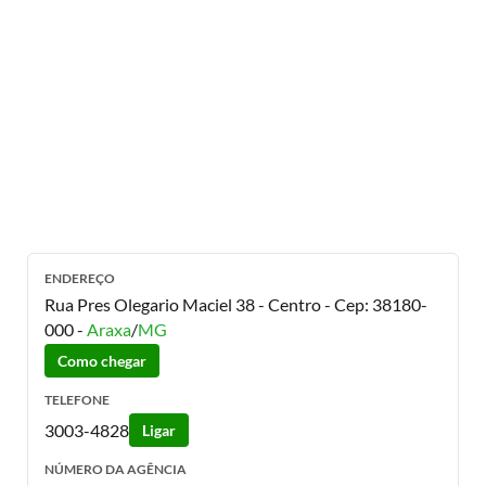
ENDEREÇO
Rua Pres Olegario Maciel 38 - Centro
- Cep:
38180-
000
-
Araxa
/
MG
Como chegar
TELEFONE
3003-4828
Ligar
NÚMERO DA AGÊNCIA