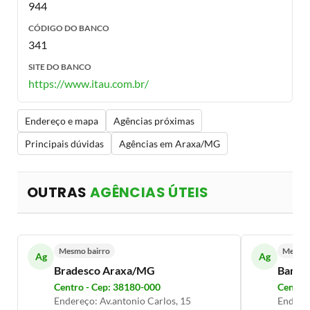
944
CÓDIGO DO BANCO
341
SITE DO BANCO
https://www.itau.com.br/
Endereço e mapa
Agências próximas
Principais dúvidas
Agências em Araxa/MG
OUTRAS
AGÊNCIAS ÚTEIS
Mesmo bairro
Mesmo 
Ag
Ag
Bradesco Araxa/MG
Banco
Centro - Cep: 38180-000
Centro 
Endereço: Av.antonio Carlos, 15
Endereç