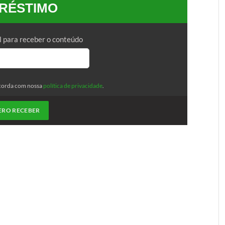
RÉSTIMO
l para receber o conteúdo
corda com nossa
política de privacidade
.
ERO RECEBER