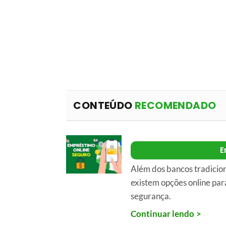
CONTEÚDO
RECOMENDADO
E
Além dos bancos tradici
existem opções online par
segurança.
Continuar lendo