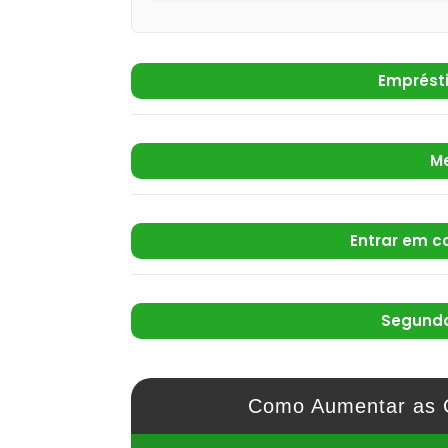
Emprést
M
Entrar em c
Segunda
Como Aumentar as 