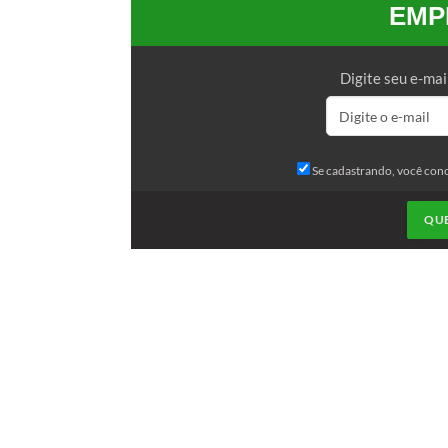
EMP
Digite seu e-mai
Se cadastrando, você con
QU