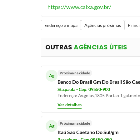
https://www.caixa.gov.br/
Endereço e mapa
Agências próximas
Princi
OUTRAS
AGÊNCIAS ÚTEIS
Próxima na cidade
Ag
Banco Do Brasil Gm Do Brasil São Ca
Sta.paula - Cep: 09550-900
Endereço: Av.goias,1805 Portao 1,gal.moto
Ver detalhes
Próxima na cidade
Ag
Itaú Sao Caetano Do Sul/gm
Barcelona - Cep: 09550-050