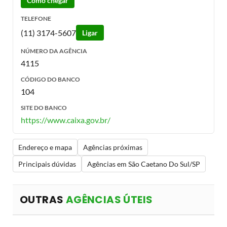
Como chegar
TELEFONE
(11) 3174-5607
Ligar
NÚMERO DA AGÊNCIA
4115
CÓDIGO DO BANCO
104
SITE DO BANCO
https://www.caixa.gov.br/
Endereço e mapa
Agências próximas
Principais dúvidas
Agências em São Caetano Do Sul/SP
OUTRAS
AGÊNCIAS ÚTEIS