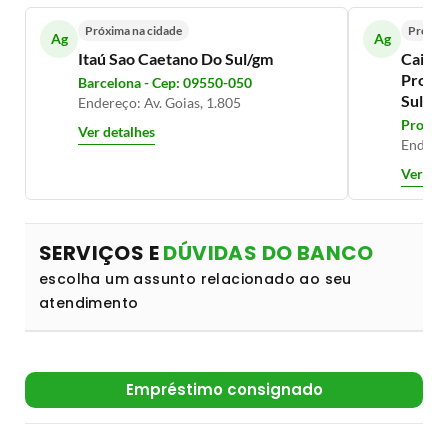
Próxima na cidade
Próxim
Ag
Ag
Itaú Sao Caetano Do Sul/gm
Caixa 
Prosp
Barcelona - Cep: 09550-050
Sul/S
Endereço: Av. Goias, 1.805
Prospe
Ver detalhes
Endereç
Ver det
SERVIÇOS E
DÚVIDAS DO BANCO
escolha um assunto relacionado ao seu
atendimento
Empréstimo consignado