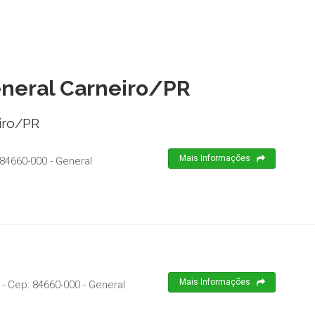
eneral Carneiro/PR
iro/PR
Mais Informações
84660-000
-
General
Mais Informações
- Cep:
84660-000
-
General