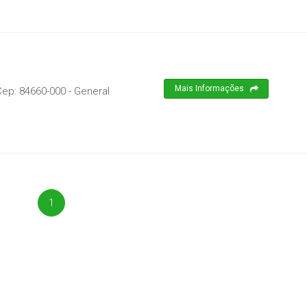
R
Mais Informações
Cep:
84660-000
-
General
1