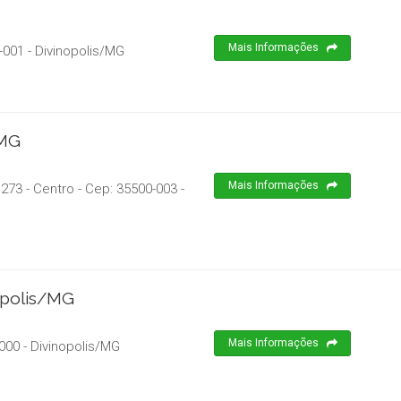
Mais Informações
-001
-
Divinopolis
/
MG
/MG
Mais Informações
,273 - Centro
- Cep:
35500-003
-
opolis/MG
Mais Informações
000
-
Divinopolis
/
MG