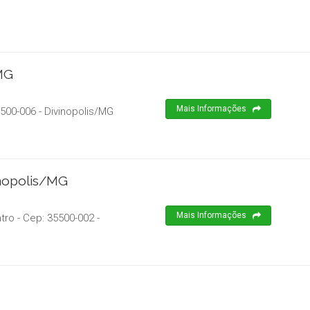
/MG
Mais Informações
500-006
-
Divinopolis
/
MG
inopolis/MG
Mais Informações
ntro
- Cep:
35500-002
-