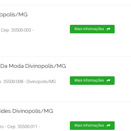
nopolis/MG
Mais Informações
 Cep:
35500-003
-
o Da Moda Divinopolis/MG
Mais Informações
p:
35500-008
-
Divinopolis
/
MG
ides Divinopolis/MG
Mais Informações
ro
- Cep:
35500-011
-