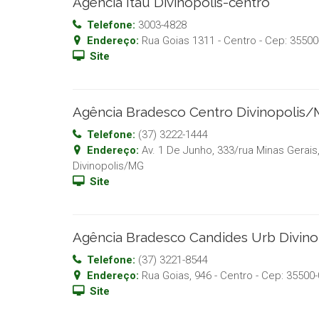
Agência Itaú Divinopolis-centro
Telefone:
3003-4828
Endereço:
Rua Goias 1311 - Centro
- Cep:
35500
Site
Agência Bradesco Centro Divinopolis
Telefone:
(37) 3222-1444
Endereço:
Av. 1 De Junho, 333/rua Minas Gerais
Divinopolis
/
MG
Site
Agência Bradesco Candides Urb Divin
Telefone:
(37) 3221-8544
Endereço:
Rua Goias, 946 - Centro
- Cep:
35500-
Site