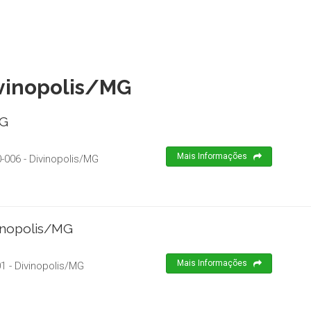
ivinopolis/MG
MG
Mais Informações
-006
-
Divinopolis
/
MG
vinopolis/MG
Mais Informações
01
-
Divinopolis
/
MG