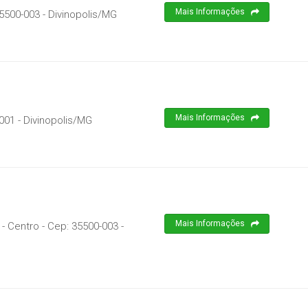
Mais Informações
5500-003
-
Divinopolis
/
MG
Mais Informações
001
-
Divinopolis
/
MG
Mais Informações
 - Centro
- Cep:
35500-003
-