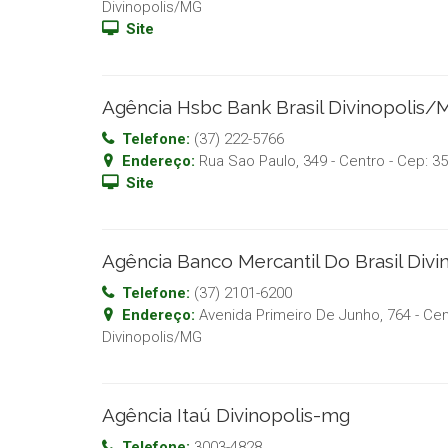
Divinopolis
/
MG
Site
Agência Hsbc Bank Brasil Divinopolis
Telefone:
(37) 222-5766
Endereço:
Rua Sao Paulo, 349 - Centro
- Cep:
35
Site
Agência Banco Mercantil Do Brasil Div
Telefone:
(37) 2101-6200
Endereço:
Avenida Primeiro De Junho, 764 - Ce
Divinopolis
/
MG
Agência Itaú Divinopolis-mg
Telefone:
3003-4828