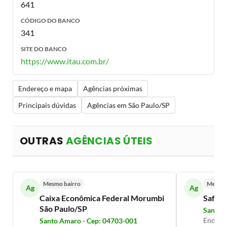
641
CÓDIGO DO BANCO
341
SITE DO BANCO
https://www.itau.com.br/
Endereço e mapa
Agências próximas
Principais dúvidas
Agências em São Paulo/SP
OUTRAS
AGÊNCIAS ÚTEIS
Mesmo bairro
Mesmo 
Ag
Ag
Caixa Econômica Federal Morumbi
Safra
São Paulo/SP
Santo 
Endere
Santo Amaro - Cep: 04703-001