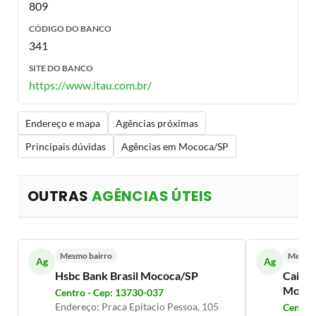
809
CÓDIGO DO BANCO
341
SITE DO BANCO
https://www.itau.com.br/
Endereço e mapa
Agências próximas
Principais dúvidas
Agências em Mococa/SP
OUTRAS
AGÊNCIAS ÚTEIS
Mesmo bairro
Mesmo 
Ag
Ag
Hsbc Bank Brasil Mococa/SP
Caixa 
Mococ
Centro - Cep: 13730-037
Endereço: Praca Epitacio Pessoa, 105
Centro 