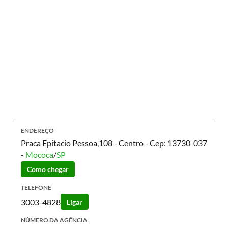
ENDEREÇO
Praca Epitacio Pessoa,108 - Centro
- Cep:
13730-037
-
Mococa
/
SP
Como chegar
TELEFONE
3003-4828
Ligar
NÚMERO DA AGÊNCIA