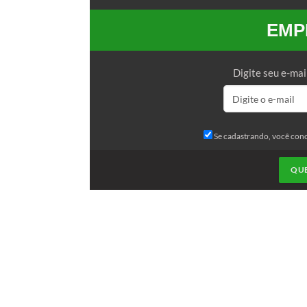
EMP
Digite seu e-mai
Se cadastrando, você con
QU