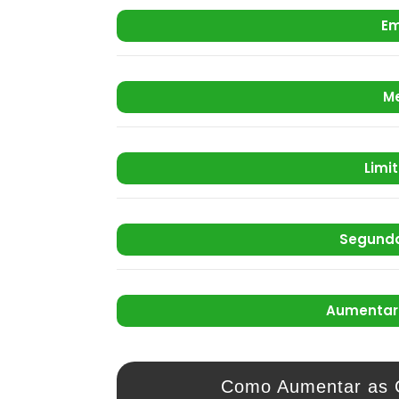
Em
M
Limi
Segunda
Aumentar 
Como Aumentar as 