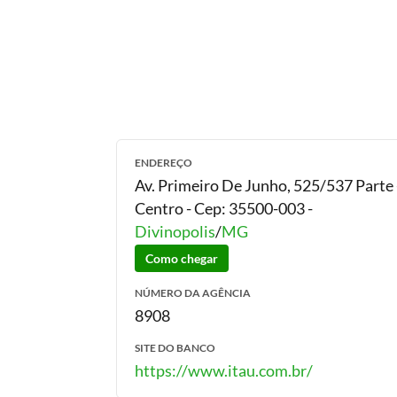
ENDEREÇO
Av. Primeiro De Junho, 525/537 Parte 
Centro
- Cep:
35500-003
-
Divinopolis
/
MG
Como chegar
NÚMERO DA AGÊNCIA
8908
SITE DO BANCO
https://www.itau.com.br/