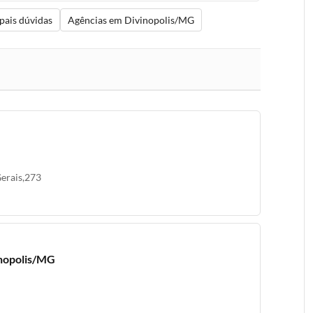
pais dúvidas
Agências em Divinopolis/MG
Gerais,273
inopolis/MG