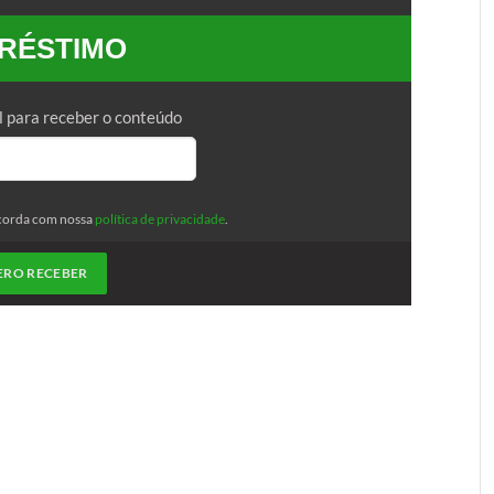
RÉSTIMO
l para receber o conteúdo
corda com nossa
política de privacidade
.
ERO RECEBER