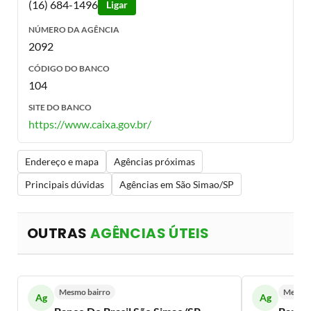
(16) 684-1496
Ligar
NÚMERO DA AGÊNCIA
2092
CÓDIGO DO BANCO
104
SITE DO BANCO
https://www.caixa.gov.br/
Endereço e mapa
Agências próximas
Principais dúvidas
Agências em São Simao/SP
OUTRAS
AGÊNCIAS ÚTEIS
Mesmo bairro
Mesmo 
Ag
Ag