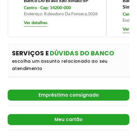
Banco Do Brasil São Simao/SP
Banco 
Simao
Centro - Cep: 14200-000
Endereço: R.deodoro Da Fonseca,1026
Centro 
Endere
Ver detalhes
Ver det
SERVIÇOS E
DÚVIDAS DO BANCO
escolha um assunto relacionado ao seu
atendimento
Empréstimo consignado
Meu cartão