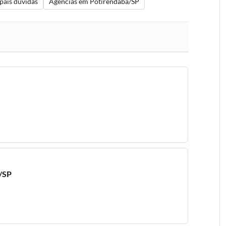
pais dúvidas
Agências em Potirendaba/SP
a/SP