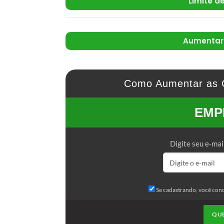
Limite de
Aumentar 
Como Aumentar as 
EMP
Digite seu e-mai
Se cadastrando, você con
QU