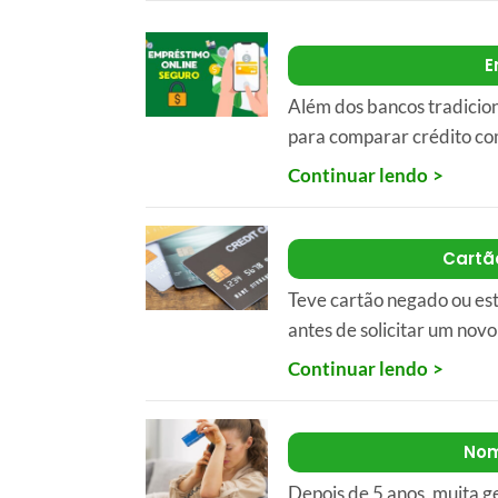
E
Além dos bancos tradicio
para comparar crédito co
Continuar lendo
Cartã
Teve cartão negado ou est
antes de solicitar um novo
Continuar lendo
Nom
Depois de 5 anos, muita g