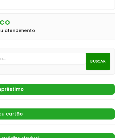
NCO
eu atendimento
BUSCAR
préstimo
eu cartão