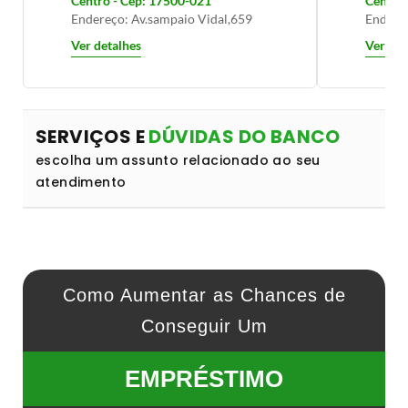
Centro - Cep: 17500-021
Centro 
Endereço: Av.sampaio Vidal,659
Endereç
Ver detalhes
Ver det
SERVIÇOS E
DÚVIDAS DO BANCO
escolha um assunto relacionado ao seu
atendimento
Como Aumentar as Chances de
Conseguir Um
EMPRÉSTIMO