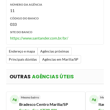
NÚMERO DA AGÊNCIA
11
CÓDIGO DO BANCO
033
SITE DO BANCO
https://www.santander.com.br/br/
Endereço e mapa
Agências próximas
Principais dúvidas
Agências em Marilia/SP
OUTRAS
AGÊNCIAS ÚTEIS
Mesmo bairro
Mesmo 
Ag
Ag
Bradesco Centro Marilia/SP
Itaú M