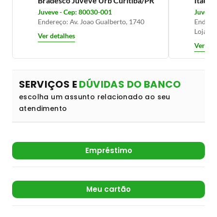
Bradesco Juveve Urb Curitiba/PR
Itaú C
Juveve - Cep: 80030-001
Juveve 
Endereço: Av. Joao Gualberto, 1740
Endereç
Loja - 
Ver detalhes
Ver det
SERVIÇOS E
DÚVIDAS DO BANCO
escolha um assunto relacionado ao seu
atendimento
Empréstimo
Meu cartão