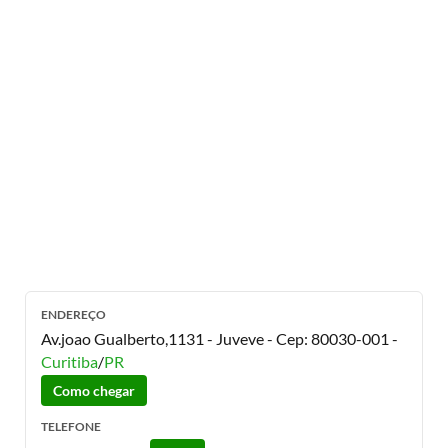
ENDEREÇO
Av.joao Gualberto,1131 - Juveve
- Cep:
80030-001
-
Curitiba
/
PR
Como chegar
TELEFONE