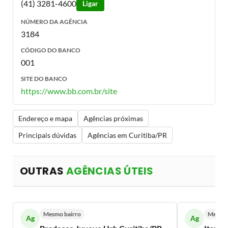
(41) 3281-4600
Ligar
NÚMERO DA AGÊNCIA
3184
CÓDIGO DO BANCO
001
SITE DO BANCO
https://www.bb.com.br/site
Endereço e mapa
Agências próximas
Principais dúvidas
Agências em Curitiba/PR
OUTRAS
AGÊNCIAS ÚTEIS
Mesmo bairro
Mesmo 
Ag
Ag