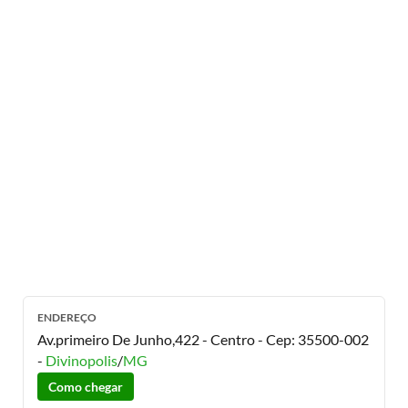
ENDEREÇO
Av.primeiro De Junho,422 - Centro
- Cep:
35500-002
-
Divinopolis
/
MG
Como chegar