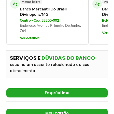
Mesmo bairro
Próxim
Ag
Ag
Banco Mercantil Do Brasil
Banco 
Divinopolis/MG
Divin
Centro - Cep: 35500-002
Belo Ho
Endereço: Avenida Primeiro De Junho,
Endereç
764
Ver det
Ver detalhes
SERVIÇOS E
DÚVIDAS DO BANCO
escolha um assunto relacionado ao seu
atendimento
Empréstimo
Meu cartão