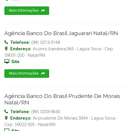
Mais Informações
Agência Banco Do Brasil Jaguarari Natal/RN
Telefone:
(84) 3213-3148
Endereço:
Av.pres.bandeira,965 - Lagoa Seca
- Cep:
59031-200
-
Natal
/
RN
Site
Mais Informações
Agência Banco Do Brasil Prudente De Morais
Natal/RN
Telefone:
(84) 3203-9650
Endereço:
Av.prudente De Morais,3044 - Lagoa Seca
-
Cep:
59022-305
-
Natal
/
RN