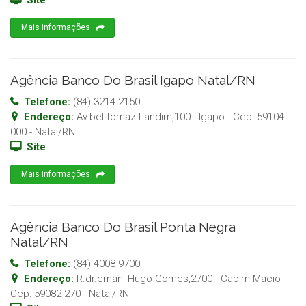
Site
Mais Informações
Agência Banco Do Brasil Igapo Natal/RN
Telefone:
(84) 3214-2150
Endereço:
Av.bel.tomaz Landim,100 - Igapo
- Cep:
59104-
000
-
Natal
/
RN
Site
Mais Informações
Agência Banco Do Brasil Ponta Negra
Natal/RN
Telefone:
(84) 4008-9700
Endereço:
R.dr.ernani Hugo Gomes,2700 - Capim Macio
-
Cep:
59082-270
-
Natal
/
RN