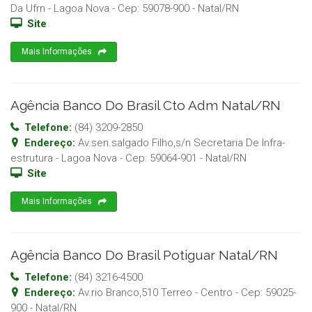
Da Ufrn - Lagoa Nova
- Cep:
59078-900
-
Natal
/
RN
Site
Mais Informações
Agência Banco Do Brasil Cto Adm Natal/RN
Telefone:
(84) 3209-2850
Endereço:
Av.sen.salgado Filho,s/n Secretaria De Infra-
estrutura - Lagoa Nova
- Cep:
59064-901
-
Natal
/
RN
Site
Mais Informações
Agência Banco Do Brasil Potiguar Natal/RN
Telefone:
(84) 3216-4500
Endereço:
Av.rio Branco,510 Terreo - Centro
- Cep:
59025-
900
-
Natal
/
RN