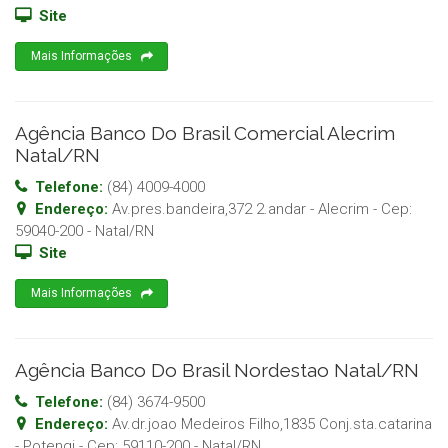
Site
Mais Informações
Agência Banco Do Brasil Comercial Alecrim
Natal/RN
Telefone:
(84) 4009-4000
Endereço:
Av.pres.bandeira,372 2.andar - Alecrim
- Cep:
59040-200
-
Natal
/
RN
Site
Mais Informações
Agência Banco Do Brasil Nordestao Natal/RN
Telefone:
(84) 3674-9500
Endereço:
Av.dr.joao Medeiros Filho,1835 Conj.sta.catarina
- Potengi
- Cep:
59110-200
-
Natal
/
RN