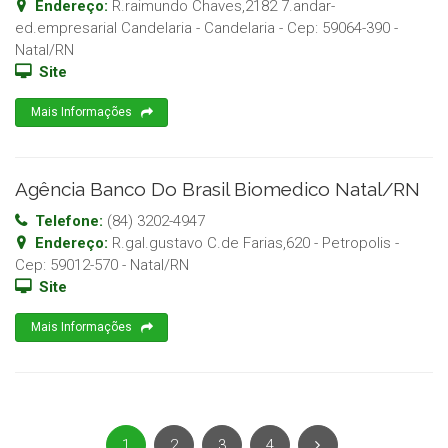
Endereço:
R.raimundo Chaves,2182 7.andar-
ed.empresarial Candelaria - Candelaria
- Cep:
59064-390
-
Natal
/
RN
Site
Mais Informações
Agência Banco Do Brasil Biomedico Natal/RN
Telefone:
(84) 3202-4947
Endereço:
R.gal.gustavo C.de Farias,620 - Petropolis
-
Cep:
59012-570
-
Natal
/
RN
Site
Mais Informações
1
2
3
4