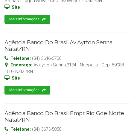
Sethas - Lagoa Nova
- Cep:
59064-901
-
Natal
/
RN
Site
Mais Informações
Agência Banco Do Brasil Av Ayrton Senna
Natal/RN
Telefone:
(84) 3646-6700
Endereço:
Av.ayrton Senna,3134 - Neopolis
- Cep:
59088-
100
-
Natal
/
RN
Site
Mais Informações
Agência Banco Do Brasil Empr Rio Gde Norte
Natal/RN
Telefone:
(84) 3673-5850