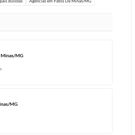
pais dúvidas
Agências em Patos De Minas/MG
De Minas/MG
s
Minas/MG