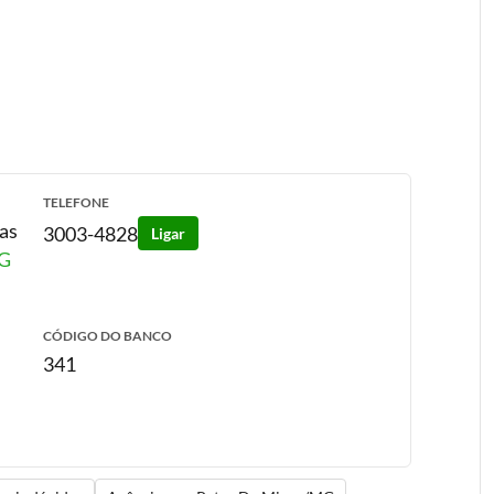
TELEFONE
ras
3003-4828
Ligar
G
CÓDIGO DO BANCO
341