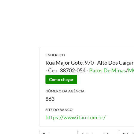
ENDEREÇO
Rua Major Gote, 970 - Alto Dos Caiça
- Cep:
38702-054
-
Patos De Minas
/
M
Como chegar
NÚMERO DA AGÊNCIA
863
SITE DO BANCO
https://www.itau.com.br/