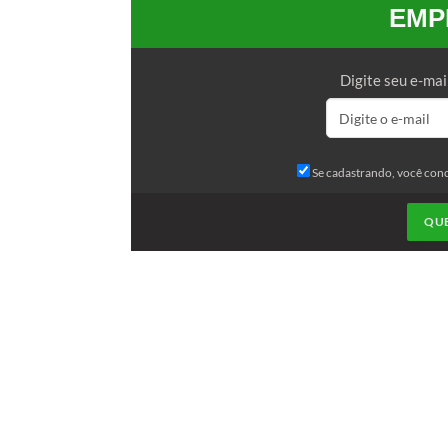
EMP
Digite seu e-mai
Se cadastrando, você con
QU