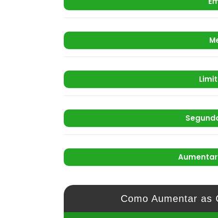
Em
M
Limi
Segunda
Aumentar 
Como Aumentar as 