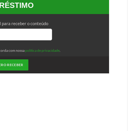
RÉSTIMO
l para receber o conteúdo
corda com nossa
política de privacidade
.
ERO RECEBER