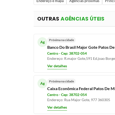
Endereço e mapa
Agências próximas
Princi
OUTRAS
AGÊNCIAS ÚTEIS
Próxima na cidade
Ag
Banco Do Brasil Major Gote Patos 
Centro - Cep: 38702-054
Endereço: R.major Gote,591 Ed.joao Borge
Ver detalhes
Próxima na cidade
Ag
Caixa Econômica Federal Patos De 
Centro - Cep: 38702-054
Endereço: Rua Major Gote, 977 360305
Ver detalhes