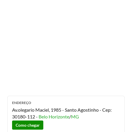
ENDEREÇO
Av.olegario Maciel, 1985 - Santo Agostinho
- Cep:
30180-112
-
Belo Horizonte
/
MG
Como chegar