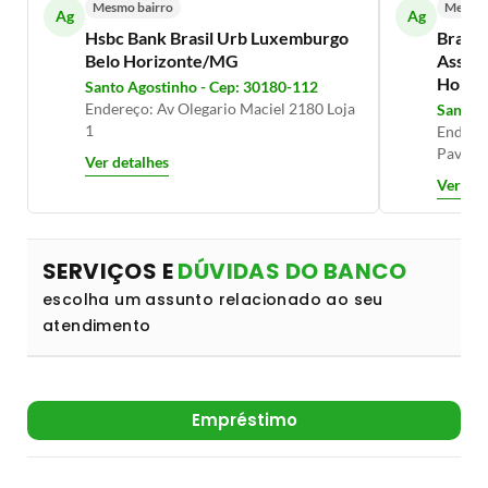
Mesmo bairro
Mesmo 
Ag
Ag
Hsbc Bank Brasil Urb Luxemburgo
Brade
Belo Horizonte/MG
Assemb
Horiz
Santo Agostinho - Cep: 30180-112
Endereço: Av Olegario Maciel 2180 Loja
Santo A
1
Endereç
Pavime
Ver detalhes
Ver det
SERVIÇOS E
DÚVIDAS DO BANCO
escolha um assunto relacionado ao seu
atendimento
Empréstimo