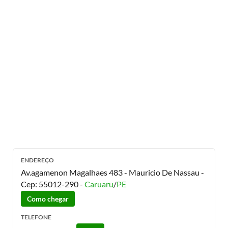
ENDEREÇO
Av.agamenon Magalhaes 483 - Mauricio De Nassau
-
Cep:
55012-290
-
Caruaru
/
PE
Como chegar
TELEFONE