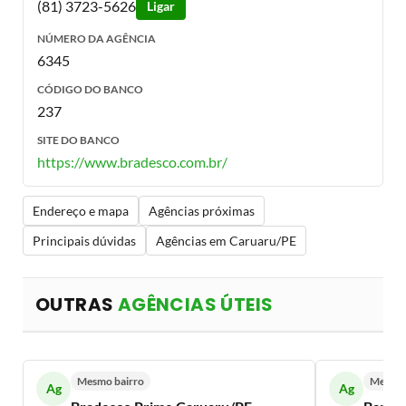
(81) 3723-5626
Ligar
NÚMERO DA AGÊNCIA
6345
CÓDIGO DO BANCO
237
SITE DO BANCO
https://www.bradesco.com.br/
Endereço e mapa
Agências próximas
Principais dúvidas
Agências em Caruaru/PE
OUTRAS
AGÊNCIAS ÚTEIS
Mesmo bairro
Mesmo 
Ag
Ag