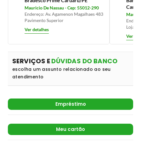
Bradesco Prime Caruaru/PE
Banco 
Carua
Mauricio De Nassau - Cep: 55012-290
Endereço: Av. Agamenon Magalhaes 483
Mauric
Pavimento Superior
Endere
Lojas 5
Ver detalhes
Ver det
SERVIÇOS E
DÚVIDAS DO BANCO
escolha um assunto relacionado ao seu
atendimento
Empréstimo
Meu cartão