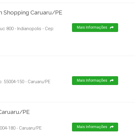
th Shopping Caruaru/PE
Mais Informações
uc 800 - Indianopolis
- Cep:
Mais Informações
p:
55004-150
-
Caruaru
/
PE
 Caruaru/PE
Mais Informações
004-180
-
Caruaru
/
PE