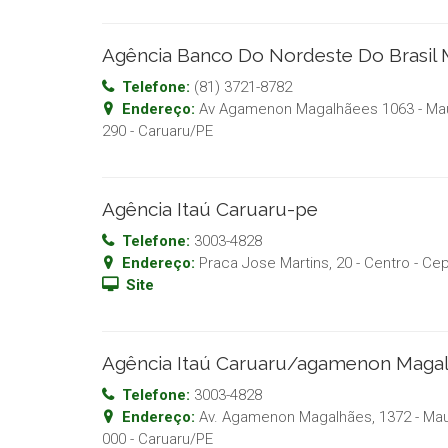
Agência Banco Do Nordeste Do Brasil
Telefone:
(81) 3721-8782
Endereço:
Av Agamenon Magalhãees 1063 - Mau
290
-
Caruaru
/
PE
Agência Itaú Caruaru-pe
Telefone:
3003-4828
Endereço:
Praca Jose Martins, 20 - Centro
- Ce
Site
Agência Itaú Caruaru/agamenon Maga
Telefone:
3003-4828
Endereço:
Av. Agamenon Magalhães, 1372 - Mau
000
-
Caruaru
/
PE