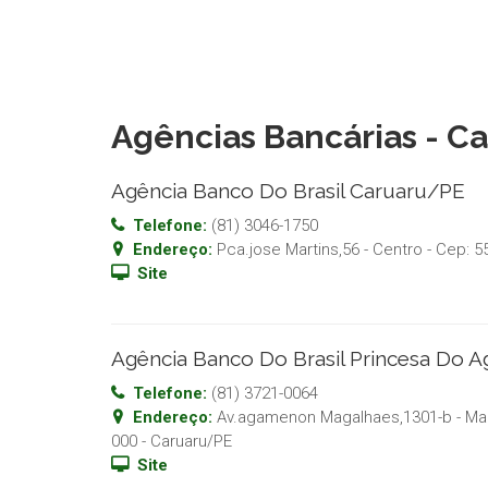
Agências Bancárias - C
Agência Banco Do Brasil Caruaru/PE
Telefone:
(81) 3046-1750
Endereço:
Pca.jose Martins,56 - Centro
- Cep:
5
Site
Agência Banco Do Brasil Princesa Do 
Telefone:
(81) 3721-0064
Endereço:
Av.agamenon Magalhaes,1301-b - Ma
000
-
Caruaru
/
PE
Site