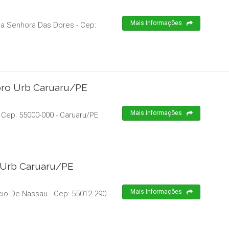
Mais Informações
ssa Senhora Das Dores
- Cep:
bro Urb Caruaru/PE
Mais Informações
 Cep:
55000-000
-
Caruaru
/
PE
 Urb Caruaru/PE
Mais Informações
cio De Nassau
- Cep:
55012-290