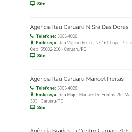
Site
Agência Itaú Caruaru N Sra Das Dores
Telefone:
3003-4828
Endereço:
Rua Vigario Freire, Nº 161 Loja - Pa
Cep:
55002-200
-
Caruaru
/
PE
Site
Agência Itaú Caruaru Manoel Freitas
Telefone:
3003-4828
Endereço:
Rua Major Manoel De Freitas 26 - Ma
300
-
Caruaru
/
PE
Site
Agência Bradesco Centro Caruaru/PE