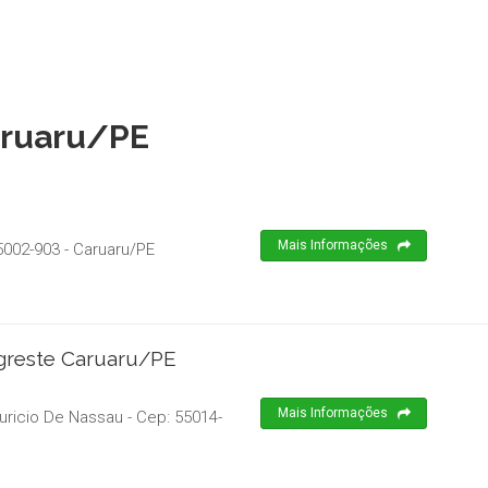
aruaru/PE
Mais Informações
5002-903
-
Caruaru
/
PE
Agreste Caruaru/PE
Mais Informações
uricio De Nassau
- Cep:
55014-