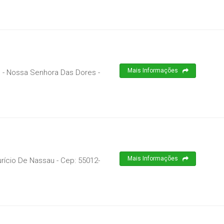
Mais Informações
rte - Nossa Senhora Das Dores
-
Mais Informações
urício De Nassau
- Cep:
55012-