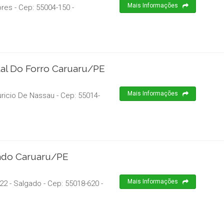
Mais Informações
ores
- Cep:
55004-150
-
tal Do Forro Caruaru/PE
Mais Informações
ricio De Nassau
- Cep:
55014-
gado Caruaru/PE
Mais Informações
-22 - Salgado
- Cep:
55018-620
-