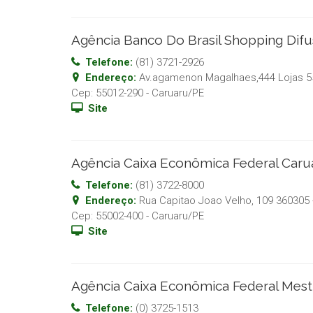
Agência Banco Do Brasil Shopping Dif
Telefone:
(81) 3721-2926
Endereço:
Av.agamenon Magalhaes,444 Lojas 55
Cep:
55012-290
-
Caruaru
/
PE
Site
Agência Caixa Econômica Federal Car
Telefone:
(81) 3722-8000
Endereço:
Rua Capitao Joao Velho, 109 360305
Cep:
55002-400
-
Caruaru
/
PE
Site
Agência Caixa Econômica Federal Mest
Telefone:
(0) 3725-1513