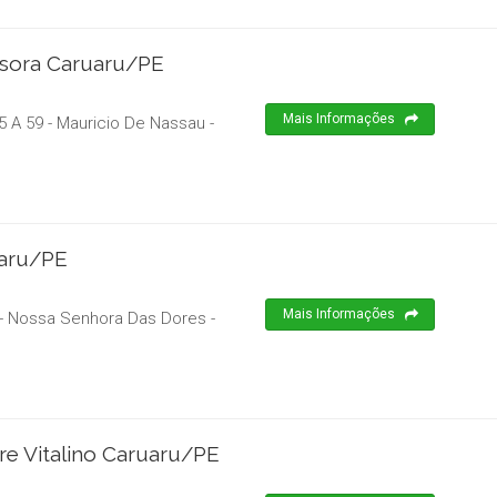
usora Caruaru/PE
Mais Informações
 A 59 - Mauricio De Nassau
-
uaru/PE
Mais Informações
 - Nossa Senhora Das Dores
-
re Vitalino Caruaru/PE