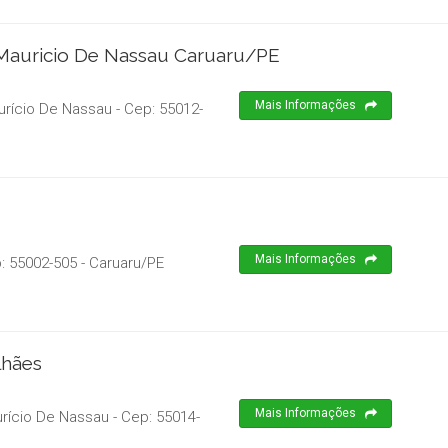
 Mauricio De Nassau Caruaru/PE
Mais Informações
rício De Nassau
- Cep:
55012-
Mais Informações
p:
55002-505
-
Caruaru
/
PE
lhães
Mais Informações
rício De Nassau
- Cep:
55014-