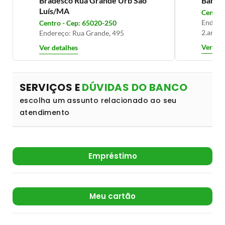
Bradesco Rua Grande Urb São
Banco 
Luís/MA
Centro 
Endere
Centro - Cep: 65020-250
2.anda
Endereço: Rua Grande, 495
Ver det
Ver detalhes
SERVIÇOS E
DÚVIDAS DO BANCO
escolha um assunto relacionado ao seu
atendimento
Empréstimo
Meu cartão