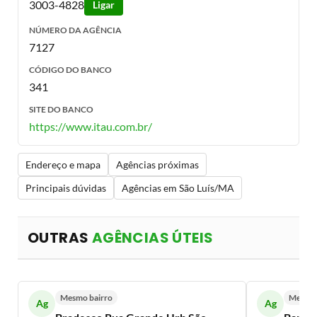
3003-4828
Ligar
NÚMERO DA AGÊNCIA
7127
CÓDIGO DO BANCO
341
SITE DO BANCO
https://www.itau.com.br/
Endereço e mapa
Agências próximas
Principais dúvidas
Agências em São Luís/MA
OUTRAS
AGÊNCIAS ÚTEIS
Mesmo bairro
Mesmo 
Ag
Ag