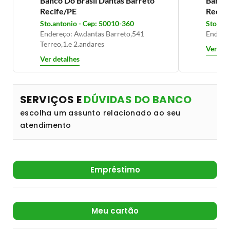
Banco Do Brasil Dantas Barreto
Banco 
Recife/PE
Recif
Sto.antonio - Cep: 50010-360
Sto.ant
Endereço: Av.dantas Barreto,541
Endereç
Terreo,1.e 2.andares
Ver det
Ver detalhes
SERVIÇOS E
DÚVIDAS DO BANCO
escolha um assunto relacionado ao seu
atendimento
Empréstimo
Meu cartão