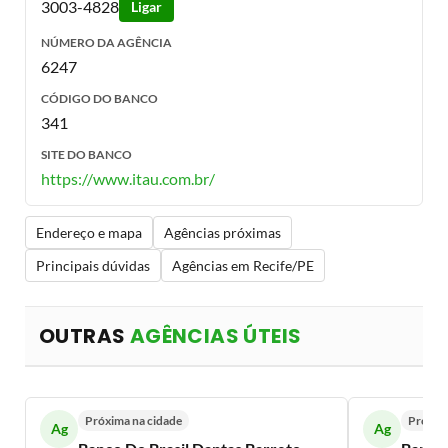
3003-4828
Ligar
NÚMERO DA AGÊNCIA
6247
CÓDIGO DO BANCO
341
SITE DO BANCO
https://www.itau.com.br/
Endereço e mapa
Agências próximas
Principais dúvidas
Agências em Recife/PE
OUTRAS
AGÊNCIAS ÚTEIS
Próxima na cidade
Próxim
Ag
Ag