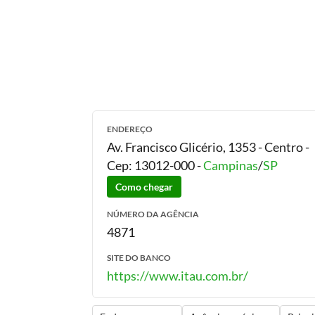
ENDEREÇO
Av. Francisco Glicério, 1353 - Centro
-
Cep:
13012-000
-
Campinas
/
SP
Como chegar
NÚMERO DA AGÊNCIA
4871
SITE DO BANCO
https://www.itau.com.br/