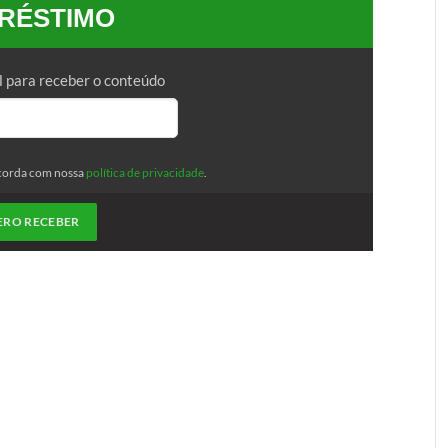
RÉSTIMO
l para receber o conteúdo
corda com nossa
política de privacidade
.
ERO RECEBER