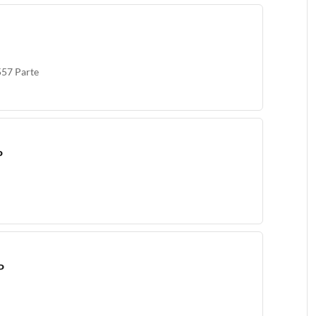
557 Parte
P
P