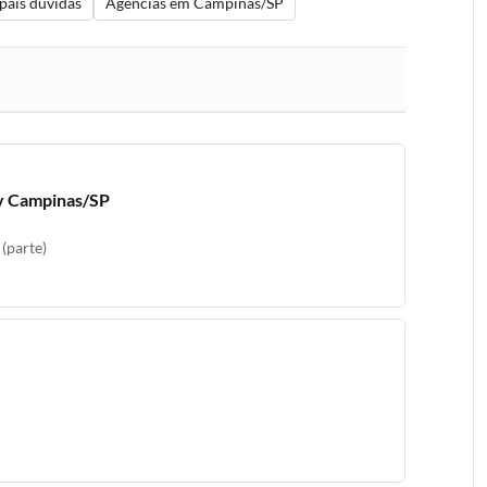
pais dúvidas
Agências em Campinas/SP
Iv Campinas/SP
(parte)