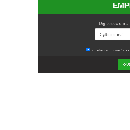
EMP
Digite seu e-mai
Se cadastrando, você con
QU