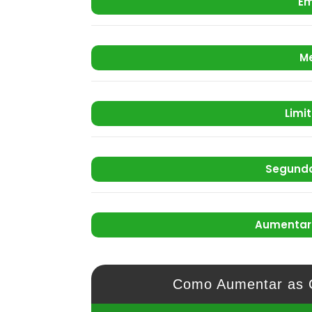
Em
M
Limi
Segunda
Aumentar 
Como Aumentar as 