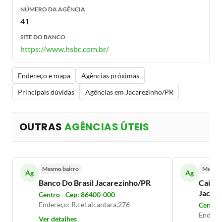
NÚMERO DA AGÊNCIA
41
SITE DO BANCO
https://www.hsbc.com.br/
Endereço e mapa
Agências próximas
Principais dúvidas
Agências em Jacarezinho/PR
OUTRAS
AGÊNCIAS ÚTEIS
Mesmo bairro
Mesmo 
Ag
Ag
Banco Do Brasil Jacarezinho/PR
Caixa 
Jacar
Centro - Cep: 86400-000
Endereço: R.cel.alcantara,276
Centro 
Endere
Ver detalhes