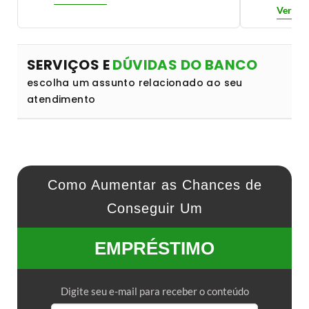
Ver det
SERVIÇOS E
DÚVIDAS DO BANCO
escolha um assunto relacionado ao seu
atendimento
Como Aumentar as Chances de
Conseguir Um
EMPRÉSTIMO
Digite seu e-mail para receber o conteúdo