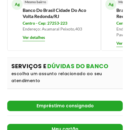
Mesmo bairro
Mesmo 
Ag
Ag
Banco Do Brasil Cidade Do Aco
Brades
Volta Redonda/RJ
Redon
Centro - Cep: 27253-223
Centro 
Endereço: Av.amaral Peixoto,403
Endereç
Pavime
Ver detalhes
Ver det
SERVIÇOS E
DÚVIDAS DO BANCO
escolha um assunto relacionado ao seu
atendimento
Empréstimo consignado
Meu cartão