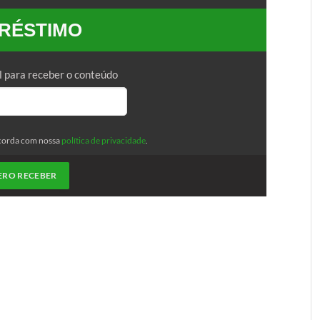
RÉSTIMO
l para receber o conteúdo
corda com nossa
política de privacidade
.
ERO RECEBER