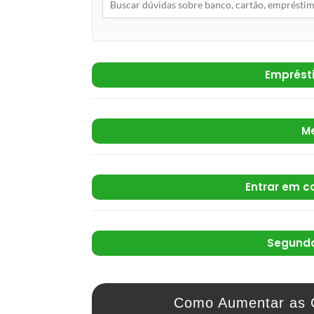
Emprést
M
Entrar em c
Segunda
Como Aumentar as 