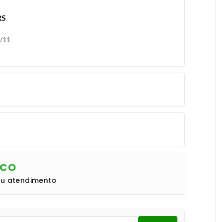
RS
0/11
NCO
eu atendimento