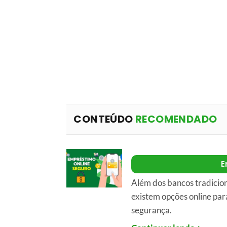
CONTEÚDO
RECOMENDADO
E
Além dos bancos tradici
existem opções online par
segurança.