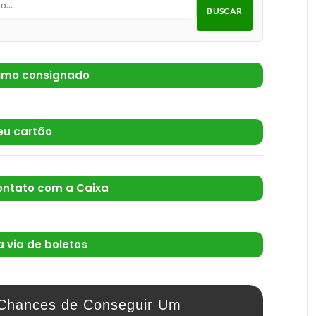
BUSCAR
imo consignado
eu cartão
ontato com a Caixa
 via de boletos
Chances de Conseguir Um