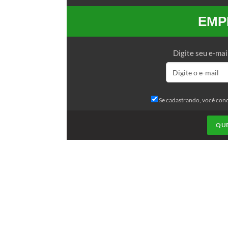
EMP
Digite seu e-mai
Se cadastrando, você con
QU