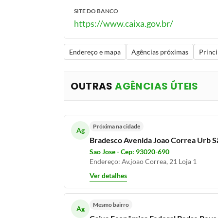
SITE DO BANCO
https://www.caixa.gov.br/
Endereço e mapa
Agências próximas
Princi
OUTRAS
AGÊNCIAS ÚTEIS
Próxima na cidade
Ag
Bradesco Avenida Joao Correa Urb S
Sao Jose - Cep: 93020-690
Endereço: Av.joao Correa, 21 Loja 1
Ver detalhes
Mesmo bairro
Ag