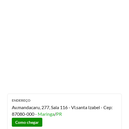
ENDEREÇO
Av.mandacaru, 277, Sala 116 - Vl.santa Izabel
- Cep:
87080-000
-
Maringa
/
PR
Como chegar