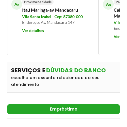
Próxima na cidade
Próxim
Ag
Ag
Itaú Maringa-av Mandacaru
Caixa 
Manda
Vila Santa Izabel - Cep: 87080-000
Endereço: Av. Mandacaru 147
Vila Sa
Endere
Ver detalhes
Ver det
SERVIÇOS E
DÚVIDAS DO BANCO
escolha um assunto relacionado ao seu
atendimento
Empréstimo