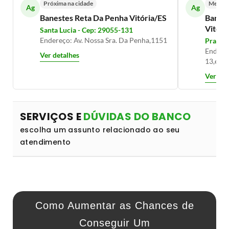
Próxima na cidade
Mesmo 
Ag
Ag
Banestes Reta Da Penha Vitória/ES
Banco 
Vitóri
Santa Lucia - Cep: 29055-131
Endereço: Av. Nossa Sra. Da Penha,1151
Praia D
Endereç
Ver detalhes
13,ed.t
Ver det
SERVIÇOS E
DÚVIDAS DO BANCO
escolha um assunto relacionado ao seu
atendimento
Como Aumentar as Chances de
Conseguir Um