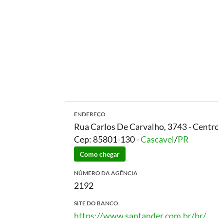
ENDEREÇO
Rua Carlos De Carvalho, 3743 - Centr
Cep:
85801-130
-
Cascavel
/
PR
Como chegar
NÚMERO DA AGÊNCIA
2192
SITE DO BANCO
https://www.santander.com.br/br/