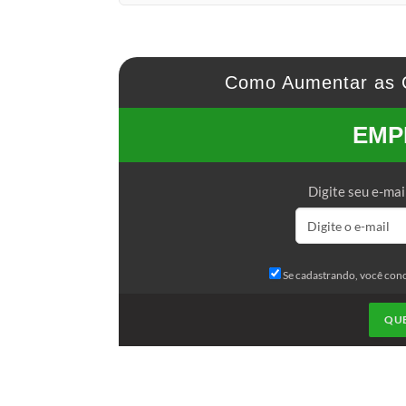
Como Aumentar as 
EMP
Digite seu e-mai
Se cadastrando, você con
QU