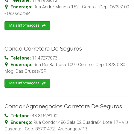
Telefone:
11 41958612
Endereço:
Rua Andre Manojo 152 - Centro
- Cep:
06093100
-
Osasco
/
SP
Mais Informações
Condo Corretora De Seguros
Telefone:
11 47277073
Endereço:
Rua Rui Barbosa 109 - Centro
- Cep:
08730180
-
Mogi Das Cruzes
/
SP
Mais Informações
Condor Agronegocios Corretora De Seguros
Telefone:
43 31528100
Endereço:
Rua Condor 486 Sala 02 Quadra04 Lote 17 - Vila
Cascata
- Cep:
86701472
-
Arapongas
/
PR