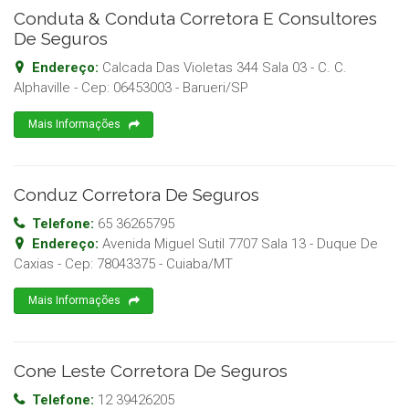
Conduta & Conduta Corretora E Consultores
De Seguros
Endereço:
Calcada Das Violetas 344 Sala 03 - C. C.
Alphaville
- Cep:
06453003
-
Barueri
/
SP
Mais Informações
Conduz Corretora De Seguros
Telefone:
65 36265795
Endereço:
Avenida Miguel Sutil 7707 Sala 13 - Duque De
Caxias
- Cep:
78043375
-
Cuiaba
/
MT
Mais Informações
Cone Leste Corretora De Seguros
Telefone:
12 39426205