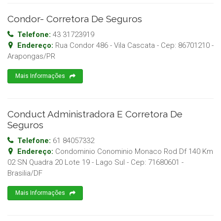
Condor- Corretora De Seguros
Telefone:
43 31723919
Endereço:
Rua Condor 486 - Vila Cascata
- Cep:
86701210
-
Arapongas
/
PR
Mais Informações
Conduct Administradora E Corretora De
Seguros
Telefone:
61 84057332
Endereço:
Condominio Conominio Monaco Rod Df 140 Km
02 SN Quadra 20 Lote 19 - Lago Sul
- Cep:
71680601
-
Brasilia
/
DF
Mais Informações