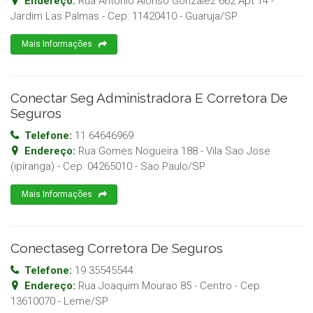
Endereço:
Rua Antonio Alonso Gonzalez 662 Apt 14 -
Jardim Las Palmas
- Cep:
11420410
-
Guaruja
/
SP
Mais Informações
Conectar Seg Administradora E Corretora De
Seguros
Telefone:
11 64646969
Endereço:
Rua Gomes Nogueira 188 - Vila Sao Jose
(ipiranga)
- Cep:
04265010
-
Sao Paulo
/
SP
Mais Informações
Conectaseg Corretora De Seguros
Telefone:
19 35545544
Endereço:
Rua Joaquim Mourao 85 - Centro
- Cep:
13610070
-
Leme
/
SP