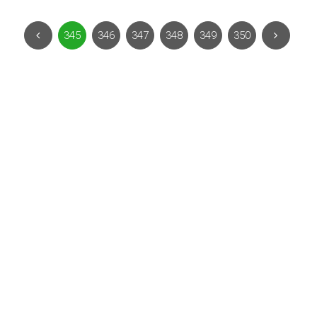
345
346
347
348
349
350