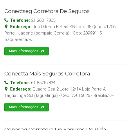
Conectseg Corretora De Seguros
Telefone:
21 26017903
Endereço:
Rua Oitenta E Seis SN Lote 05 Quadra1706
Parte - Jacone (sampaio Correia)
- Cep:
28999115
-
Saquarema
/
RJ
Mais Informações
Conectta Mais Seguros Corretora
Telefone:
61 85757834
Endereço:
Quadra Csa 2 Lote 12/14 Loja Parte A -
Taguatinga Sul (taguatinga)
- Cep:
72015025
-
Brasilia
/
DF
Mais Informações
Coneseg Corretora De Seguros De Vida