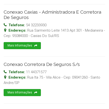
Conexao Caxias - Administradora E Corretora
De Seguros
Telefone:
54 32233930
Endereço:
Rua Sarmento Leite 1413 Apt 301 - Medianeira
-
Cep:
95084000
-
Caxias Do Sul
/
RS
Mais Informações
Conexao Corretora De Seguros S/s
Telefone:
11 44371577
Endereço:
Rua Ita 75 - Vila Alice
- Cep:
09041260
-
Santo
Andre
/
SP
Mais Informações