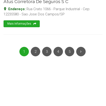
Atus Corretora De Seguros S C
Endereço:
Rua Crato 1066 - Parque Industrial
- Cep:
12235580
-
Sao Jose Dos Campos
/
SP
Mais Informações
1
2
3
4
5