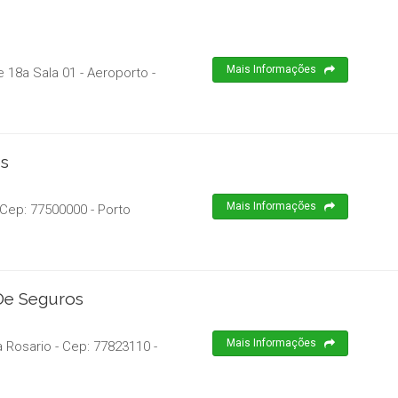
Mais Informações
e 18a Sala 01 - Aeroporto
-
os
Mais Informações
 Cep:
77500000
-
Porto
De Seguros
Mais Informações
a Rosario
- Cep:
77823110
-