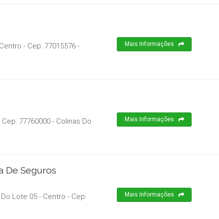
Mais Informações
 Centro
- Cep:
77015576
-
Mais Informações
 Cep:
77760000
-
Colinas Do
a De Seguros
Mais Informações
Do Lote 05 - Centro
- Cep: