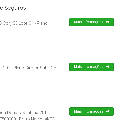
De Seguros
Mais Informações
 Conj 03 Lote 01 - Plano
Mais Informações
 104 - Plano Diretor Sul
- Cep:
Mais Informações
A Rua Donato Santana 251
7500000
-
Porto Nacional
/
TO