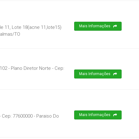
Mais Informações
e 11, Lote 18(acne 11,lote15)
almas
/
TO
102 - Plano Diretor Norte
- Cep:
Mais Informações
Mais Informações
- Cep:
77600000
-
Paraiso Do