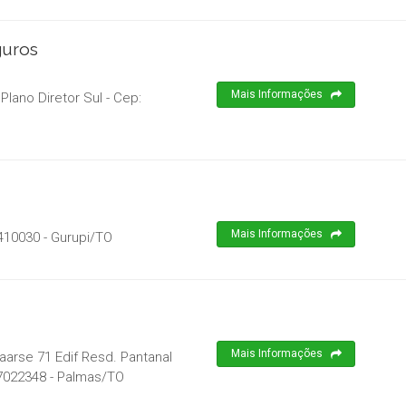
guros
Mais Informações
Plano Diretor Sul
- Cep:
Mais Informações
410030
-
Gurupi
/
TO
Mais Informações
arse 71 Edif Resd. Pantanal
7022348
-
Palmas
/
TO