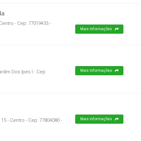
da
 Centro
- Cep:
77019433
-
Mais Informações
Mais Informações
ardim Dos Ipes I
- Cep:
Mais Informações
15 - Centro
- Cep:
77804080
-