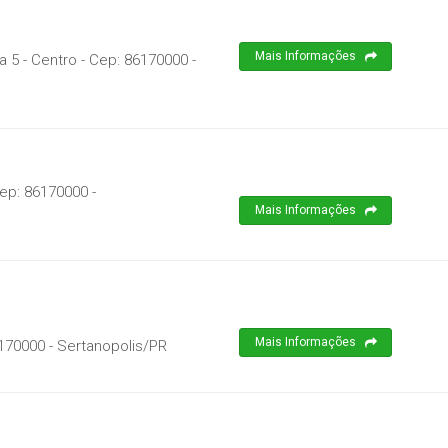
Mais Informações
 5 - Centro
- Cep:
86170000
-
Cep:
86170000
-
Mais Informações
Mais Informações
170000
-
Sertanopolis
/
PR