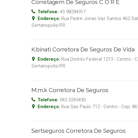
Corretagem De Seguros C O R E
Telefone:
43 98294917
Endereço:
Rua Padre Jonas Vaz Santos 462 Sala
Sertanopolis
/
PR
K.binati Corretora De Seguros De Vida
Endereço:
Rua Distrito Federal 1213 - Centro
- 
Sertanopolis
/
PR
M.m.k Corretora De Seguros
Telefone:
043 3245430
Endereço:
Rua Sao Paulo 712 - Centro
- Cep:
86
Sertseguros Corretora De Seguros