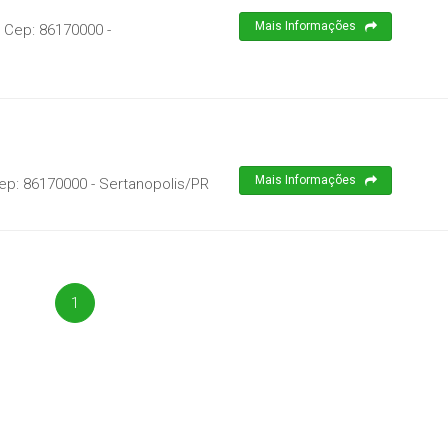
Mais Informações
 Cep:
86170000
-
Mais Informações
ep:
86170000
-
Sertanopolis
/
PR
1