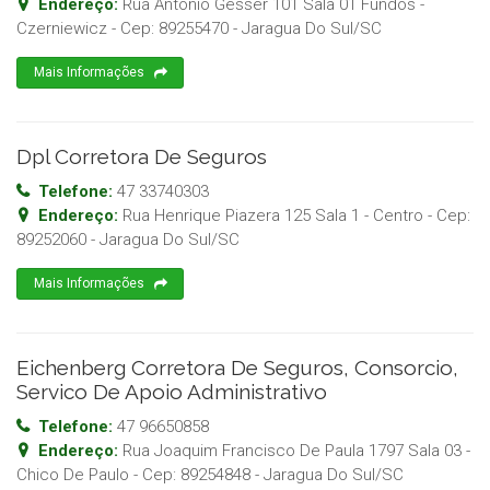
Endereço:
Rua Antonio Gesser 101 Sala 01 Fundos -
Czerniewicz
- Cep:
89255470
-
Jaragua Do Sul
/
SC
Mais Informações
Dpl Corretora De Seguros
Telefone:
47 33740303
Endereço:
Rua Henrique Piazera 125 Sala 1 - Centro
- Cep:
89252060
-
Jaragua Do Sul
/
SC
Mais Informações
Eichenberg Corretora De Seguros, Consorcio,
Servico De Apoio Administrativo
Telefone:
47 96650858
Endereço:
Rua Joaquim Francisco De Paula 1797 Sala 03 -
Chico De Paulo
- Cep:
89254848
-
Jaragua Do Sul
/
SC