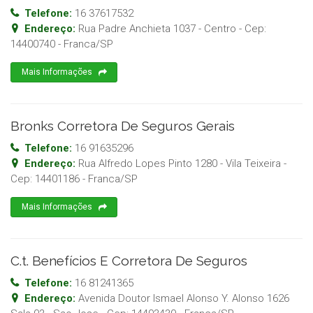
Telefone:
16 37617532
Endereço:
Rua Padre Anchieta 1037 - Centro
- Cep:
14400740
-
Franca
/
SP
Mais Informações
Bronks Corretora De Seguros Gerais
Telefone:
16 91635296
Endereço:
Rua Alfredo Lopes Pinto 1280 - Vila Teixeira
-
Cep:
14401186
-
Franca
/
SP
Mais Informações
C.t. Benefícios E Corretora De Seguros
Telefone:
16 81241365
Endereço:
Avenida Doutor Ismael Alonso Y. Alonso 1626