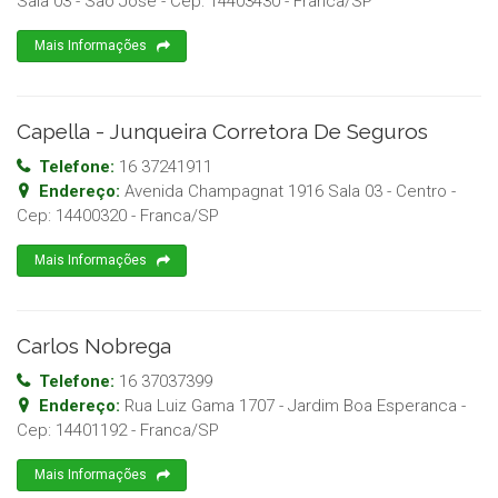
Sala 03 - Sao Jose
- Cep:
14403430
-
Franca
/
SP
Mais Informações
Capella - Junqueira Corretora De Seguros
Telefone:
16 37241911
Endereço:
Avenida Champagnat 1916 Sala 03 - Centro
-
Cep:
14400320
-
Franca
/
SP
Mais Informações
Carlos Nobrega
Telefone:
16 37037399
Endereço:
Rua Luiz Gama 1707 - Jardim Boa Esperanca
-
Cep:
14401192
-
Franca
/
SP
Mais Informações