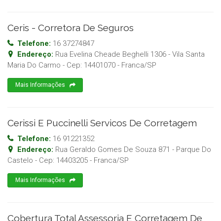
Ceris - Corretora De Seguros
Telefone:
16 37274847
Endereço:
Rua Evelina Cheade Beghelli 1306 - Vila Santa
Maria Do Carmo
- Cep:
14401070
-
Franca
/
SP
Mais Informações
Cerissi E Puccinelli Servicos De Corretagem
Telefone:
16 91221352
Endereço:
Rua Geraldo Gomes De Souza 871 - Parque Do
Castelo
- Cep:
14403205
-
Franca
/
SP
Mais Informações
Cobertura Total Assessoria E Corretagem De