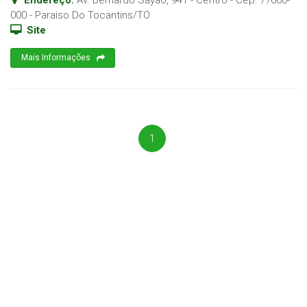
Endereço:
Av. Bernardo Sayao, 941 - Centro
- Cep:
77600-
000
-
Paraiso Do Tocantins
/
TO
Site
Mais Informações
1