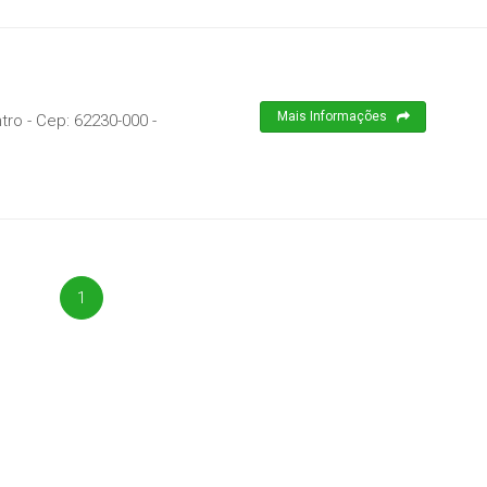
Mais Informações
tro
- Cep:
62230-000
-
1