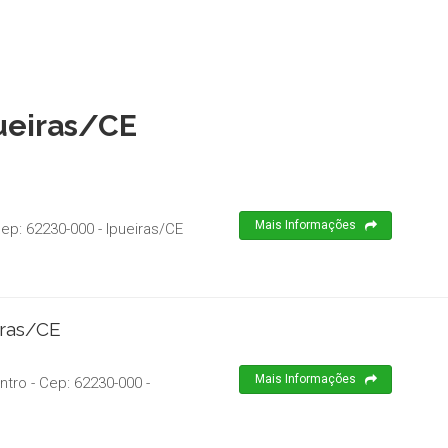
pueiras/CE
Mais Informações
Cep:
62230-000
-
Ipueiras
/
CE
iras/CE
Mais Informações
ntro
- Cep:
62230-000
-