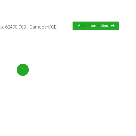
Mais Informações
ep:
62400-000
-
Camocim
/
CE
1