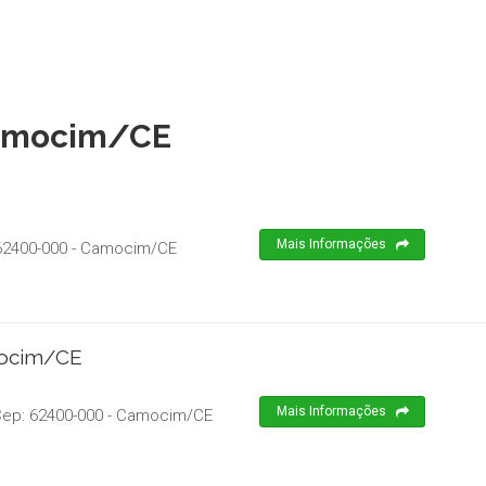
Camocim/CE
Mais Informações
62400-000
-
Camocim
/
CE
mocim/CE
Mais Informações
Cep:
62400-000
-
Camocim
/
CE