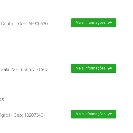
Mais Informações
- Centro
- Cep:
65900630
-
Mais Informações
Sala 22 - Tucuruvi
- Cep:
os
Mais Informações
glioli
- Cep:
13207340
-