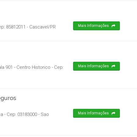
Mais Informações
ep:
85812011
-
Cascavel
/
PR
Mais Informações
a 901 - Centro Historico
- Cep:
eguros
Mais Informações
ca
- Cep:
03183000
-
Sao