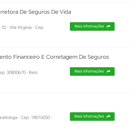
rretora De Seguros De Vida
Mais Informações
2 - Vila Virginia
- Cep:
ento Financeiro E Corretagem De Seguros
Mais Informações
ep:
30830670
-
Belo
Mais Informações
iratininga
- Cep:
18016050
-