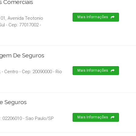
s Comerciais
Mais Informações
 01, Avenida Teotonio
Sul
- Cep:
77017002
-
agem De Seguros
Mais Informações
 - Centro
- Cep:
20090000
-
Rio
De Seguros
Mais Informações
p:
02206010
-
Sao Paulo
/
SP