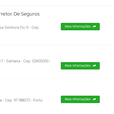
orretor De Seguros
Mais Informações
ossa Senhora Do O
- Cep:
17 - Santana
- Cep:
02405030
-
Mais Informações
Mais Informações
a
- Cep:
91788072
-
Porto