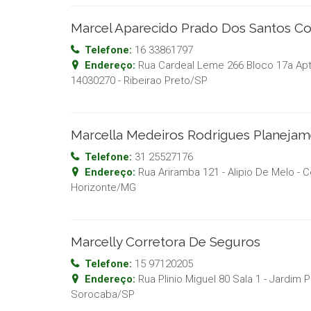
Marcel Aparecido Prado Dos Santos Co
Telefone:
16 33861797
Endereço:
Rua Cardeal Leme 266 Bloco 17a Apt 3
14030270
-
Ribeirao Preto
/
SP
Marcella Medeiros Rodrigues Planejam
Telefone:
31 25527176
Endereço:
Rua Ariramba 121 - Alipio De Melo
- C
Horizonte
/
MG
Marcelly Corretora De Seguros
Telefone:
15 97120205
Endereço:
Rua Plinio Miguel 80 Sala 1 - Jardim P
Sorocaba
/
SP