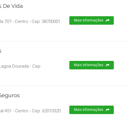
s De Vida
Mais Informações
a 707 - Centro
- Cep:
38700001
s
Mais Informações
 Lagoa Dourada
- Cep:
 Seguros
Mais Informações
l 451 - Centro
- Cep:
62010320