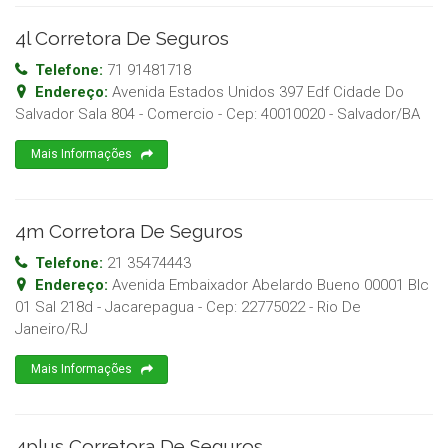
4l Corretora De Seguros
Telefone:
71 91481718
Endereço:
Avenida Estados Unidos 397 Edf Cidade Do
Salvador Sala 804 - Comercio
- Cep:
40010020
-
Salvador
/
BA
Mais Informações
4m Corretora De Seguros
Telefone:
21 35474443
Endereço:
Avenida Embaixador Abelardo Bueno 00001 Blc
01 Sal 218d - Jacarepagua
- Cep:
22775022
-
Rio De
Janeiro
/
RJ
Mais Informações
4plus Corretora De Seguros