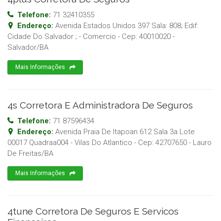
Telefone:
71 32410355
Endereço:
Avenida Estados Unidos 397 Sala: 808; Edif:
Cidade Do Salvador ; - Comercio
- Cep:
40010020
-
Salvador
/
BA
Mais Informações
4s Corretora E Administradora De Seguros
Telefone:
71 87596434
Endereço:
Avenida Praia De Itapoan 612 Sala 3a Lote
00017 Quadraa004 - Vilas Do Atlantico
- Cep:
42707650
-
Lauro
De Freitas
/
BA
Mais Informações
4tune Corretora De Seguros E Servicos