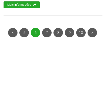
Mais Informações
5
6
7
8
9
10