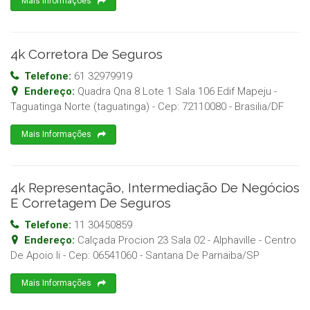
Mais Informações
4k Corretora De Seguros
Telefone:
61 32979919
Endereço:
Quadra Qna 8 Lote 1 Sala 106 Edif Mapeju -
Taguatinga Norte (taguatinga)
- Cep:
72110080
-
Brasilia
/
DF
Mais Informações
4k Representação, Intermediação De Negócios
E Corretagem De Seguros
Telefone:
11 30450859
Endereço:
Calçada Procion 23 Sala 02 - Alphaville - Centro
De Apoio Ii
- Cep:
06541060
-
Santana De Parnaiba
/
SP
Mais Informações