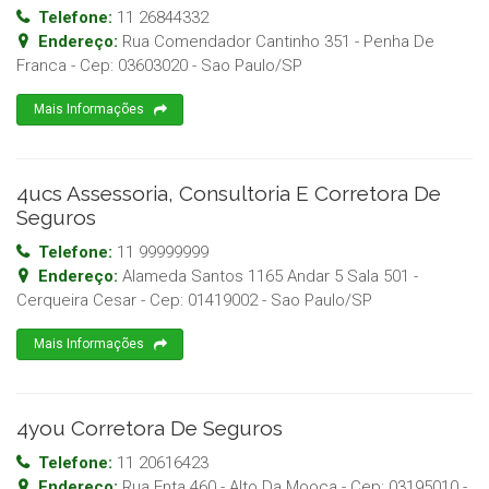
Telefone:
11 26844332
Endereço:
Rua Comendador Cantinho 351 - Penha De
Franca
- Cep:
03603020
-
Sao Paulo
/
SP
Mais Informações
4ucs Assessoria, Consultoria E Corretora De
Seguros
Telefone:
11 99999999
Endereço:
Alameda Santos 1165 Andar 5 Sala 501 -
Cerqueira Cesar
- Cep:
01419002
-
Sao Paulo
/
SP
Mais Informações
4you Corretora De Seguros
Telefone:
11 20616423
Endereço:
Rua Enta 460 - Alto Da Mooca
- Cep:
03195010
-