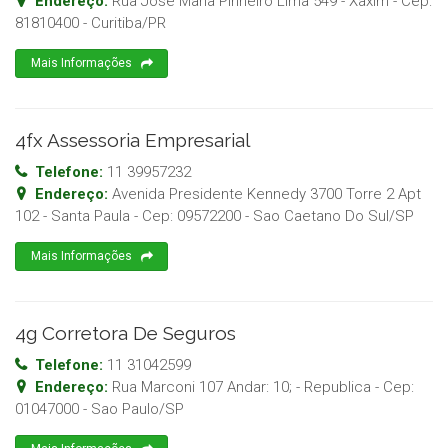
Endereço:
Rua Jose Maria Pinheiro Lima 549 - Xaxim
- Cep:
81810400
-
Curitiba
/
PR
Mais Informações
4fx Assessoria Empresarial
Telefone:
11 39957232
Endereço:
Avenida Presidente Kennedy 3700 Torre 2 Apt
102 - Santa Paula
- Cep:
09572200
-
Sao Caetano Do Sul
/
SP
Mais Informações
4g Corretora De Seguros
Telefone:
11 31042599
Endereço:
Rua Marconi 107 Andar: 10; - Republica
- Cep:
01047000
-
Sao Paulo
/
SP