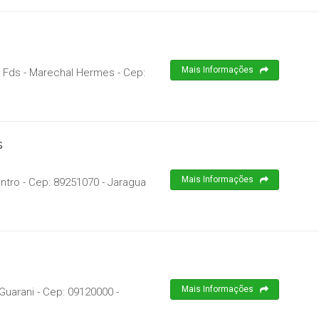
Mais Informações
B Fds - Marechal Hermes
- Cep:
s
Mais Informações
ntro
- Cep:
89251070
-
Jaragua
Mais Informações
Guarani
- Cep:
09120000
-