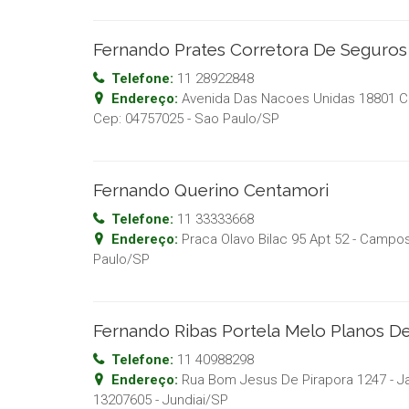
Fernando Prates Corretora De Seguros
Telefone:
11 28922848
Endereço:
Avenida Das Nacoes Unidas 18801 C
Cep:
04757025
-
Sao Paulo
/
SP
Fernando Querino Centamori
Telefone:
11 33333668
Endereço:
Praca Olavo Bilac 95 Apt 52 - Campos
Paulo
/
SP
Fernando Ribas Portela Melo Planos D
Telefone:
11 40988298
Endereço:
Rua Bom Jesus De Pirapora 1247 - Ja
13207605
-
Jundiai
/
SP