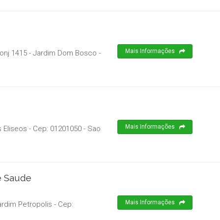
Mais Informações
onj 1415 - Jardim Dom Bosco
-
Mais Informações
 Eliseos
- Cep:
01201050
-
Sao
e Saude
Mais Informações
rdim Petropolis
- Cep: