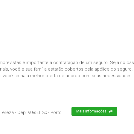
imprevistas é importante a contratação de um seguro. Seja no ca
ais, você e sua família estarão cobertos pela apólice do seguro.
e você tenha a melhor oferta de acordo com suas necessidades.
Mais Informações
 Tereza
- Cep:
90850130
-
Porto