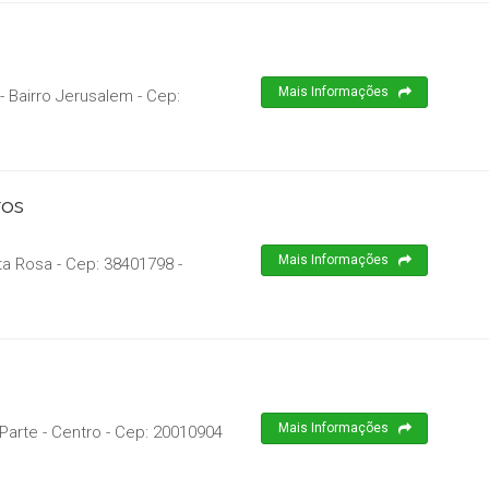
Mais Informações
- Bairro Jerusalem
- Cep:
ros
Mais Informações
ta Rosa
- Cep:
38401798
-
Mais Informações
Parte - Centro
- Cep:
20010904