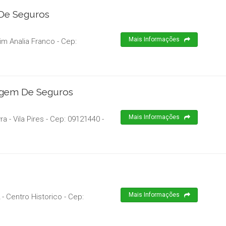
De Seguros
Mais Informações
im Analia Franco
- Cep:
agem De Seguros
Mais Informações
 - Vila Pires
- Cep:
09121440
-
Mais Informações
- Centro Historico
- Cep: