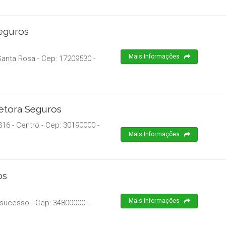
eguros
Mais Informações
Santa Rosa
- Cep:
17209530
-
etora Seguros
16 - Centro
- Cep:
30190000
-
Mais Informações
os
Mais Informações
nsucesso
- Cep:
34800000
-