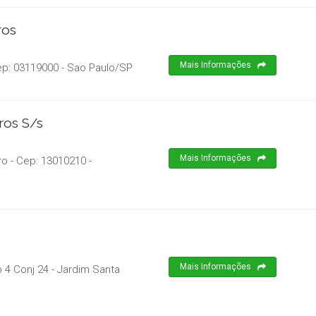
ros
Mais Informações
ep:
03119000
-
Sao Paulo
/
SP
ros S/s
Mais Informações
ro
- Cep:
13010210
-
Mais Informações
4 Conj 24 - Jardim Santa