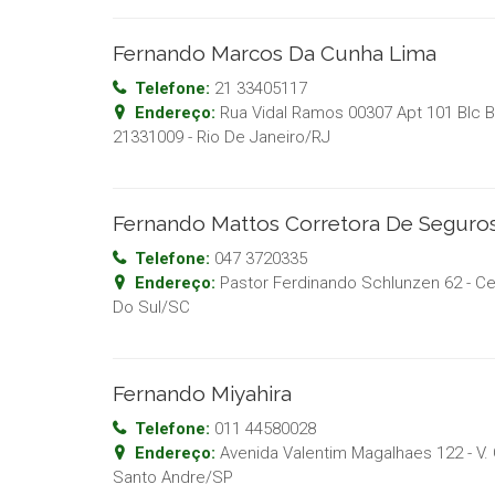
Fernando Marcos Da Cunha Lima
Telefone:
21 33405117
Endereço:
Rua Vidal Ramos 00307 Apt 101 Blc 
21331009
-
Rio De Janeiro
/
RJ
Fernando Mattos Corretora De Seguro
Telefone:
047 3720335
Endereço:
Pastor Ferdinando Schlunzen 62 - Ce
Do Sul
/
SC
Fernando Miyahira
Telefone:
011 44580028
Endereço:
Avenida Valentim Magalhaes 122 - V. 
Santo Andre
/
SP