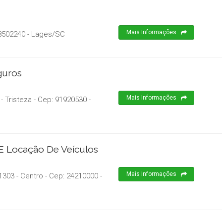
Mais Informações
8502240
-
Lages
/
SC
guros
Mais Informações
- Tristeza
- Cep:
91920530
-
E Locação De Veículos
Mais Informações
1303 - Centro
- Cep:
24210000
-