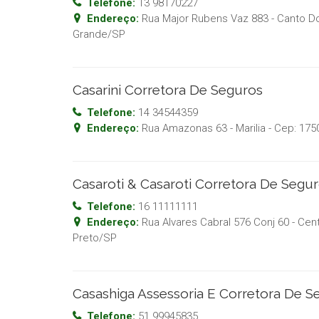
Telefone:
13 98170227
Endereço:
Rua Major Rubens Vaz 883 - Canto D
Grande
/
SP
Casarini Corretora De Seguros
Telefone:
14 34544359
Endereço:
Rua Amazonas 63 - Marilia
- Cep:
175
Casaroti & Casaroti Corretora De Segu
Telefone:
16 11111111
Endereço:
Rua Alvares Cabral 576 Conj 60 - Cen
Preto
/
SP
Casashiga Assessoria E Corretora De S
Telefone:
51 99945835