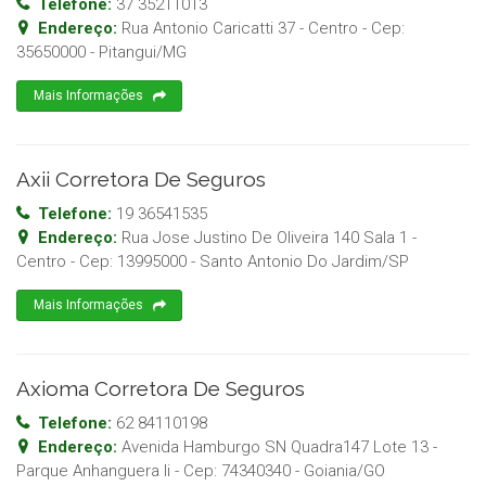
Telefone:
37 35211013
Endereço:
Rua Antonio Caricatti 37 - Centro
- Cep:
35650000
-
Pitangui
/
MG
Mais Informações
Axii Corretora De Seguros
Telefone:
19 36541535
Endereço:
Rua Jose Justino De Oliveira 140 Sala 1 -
Centro
- Cep:
13995000
-
Santo Antonio Do Jardim
/
SP
Mais Informações
Axioma Corretora De Seguros
Telefone:
62 84110198
Endereço:
Avenida Hamburgo SN Quadra147 Lote 13 -
Parque Anhanguera Ii
- Cep:
74340340
-
Goiania
/
GO