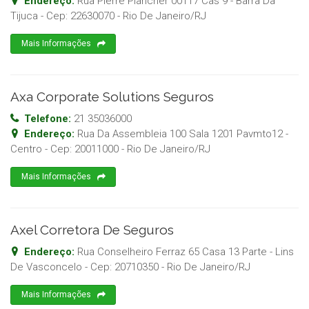
Endereço:
Rua Pierre Plancher 00117 Cas 9 - Barra Da
Tijuca
- Cep:
22630070
-
Rio De Janeiro
/
RJ
Mais Informações
Axa Corporate Solutions Seguros
Telefone:
21 35036000
Endereço:
Rua Da Assembleia 100 Sala 1201 Pavmto12 -
Centro
- Cep:
20011000
-
Rio De Janeiro
/
RJ
Mais Informações
Axel Corretora De Seguros
Endereço:
Rua Conselheiro Ferraz 65 Casa 13 Parte - Lins
De Vasconcelo
- Cep:
20710350
-
Rio De Janeiro
/
RJ
Mais Informações