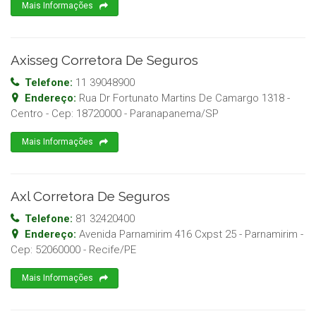
Mais Informações
Axisseg Corretora De Seguros
Telefone:
11 39048900
Endereço:
Rua Dr Fortunato Martins De Camargo 1318 -
Centro
- Cep:
18720000
-
Paranapanema
/
SP
Mais Informações
Axl Corretora De Seguros
Telefone:
81 32420400
Endereço:
Avenida Parnamirim 416 Cxpst 25 - Parnamirim
-
Cep:
52060000
-
Recife
/
PE
Mais Informações