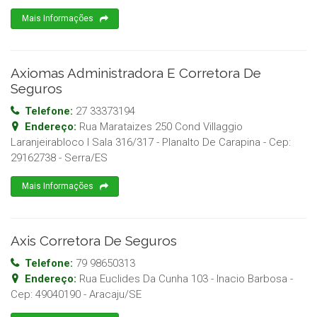
Mais Informações
Axiomas Administradora E Corretora De
Seguros
Telefone:
27 33373194
Endereço:
Rua Marataizes 250 Cond Villaggio
Laranjeirabloco I Sala 316/317 - Planalto De Carapina
- Cep:
29162738
-
Serra
/
ES
Mais Informações
Axis Corretora De Seguros
Telefone:
79 98650313
Endereço:
Rua Euclides Da Cunha 103 - Inacio Barbosa
-
Cep:
49040190
-
Aracaju
/
SE