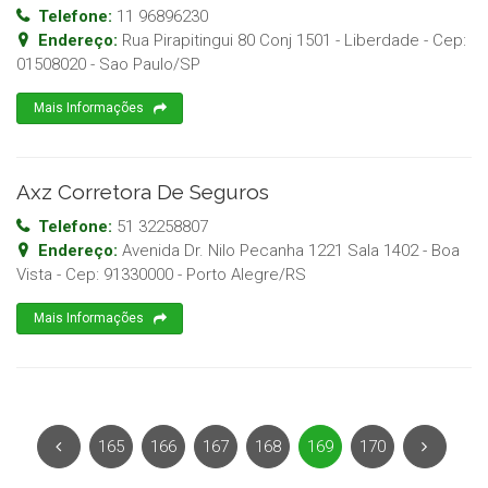
Telefone:
11 96896230
Endereço:
Rua Pirapitingui 80 Conj 1501 - Liberdade
- Cep:
01508020
-
Sao Paulo
/
SP
Mais Informações
Axz Corretora De Seguros
Telefone:
51 32258807
Endereço:
Avenida Dr. Nilo Pecanha 1221 Sala 1402 - Boa
Vista
- Cep:
91330000
-
Porto Alegre
/
RS
Mais Informações
165
166
167
168
169
170