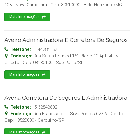
103 - Nova Gameleira
- Cep:
30510090
-
Belo Horizonte
/
MG
Mais Informações
Aveiro Administradora E Corretora De Seguros
Telefone:
11 44384133
Endereço:
Rua Sarah Bernard 161 Bloco 10 Apt 34 - Vila
Claudia
- Cep:
03180100
-
Sao Paulo
/
SP
Mais Informações
Avena Corretora De Seguros E Administradora
Telefone:
15 32843802
Endereço:
Rua Francisco Da Silva Pontes 623 A - Centro
-
Cep:
18520000
-
Cerquilho
/
SP
Mais Informações