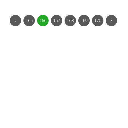
165
166
167
168
169
170