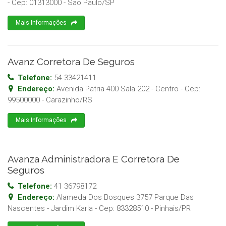
- Cep:
01313000
-
Sao Paulo
/
SP
Mais Informações
Avanz Corretora De Seguros
Telefone:
54 33421411
Endereço:
Avenida Patria 400 Sala 202 - Centro
- Cep:
99500000
-
Carazinho
/
RS
Mais Informações
Avanza Administradora E Corretora De
Seguros
Telefone:
41 36798172
Endereço:
Alameda Dos Bosques 3757 Parque Das
Nascentes - Jardim Karla
- Cep:
83328510
-
Pinhais
/
PR