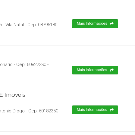
Mais Informações
 - Vila Natal
- Cep:
08795180
-
ionario
- Cep:
60822230
-
Mais Informações
E Imoveis
Mais Informações
Antonio Diogo
- Cep:
60182350
-