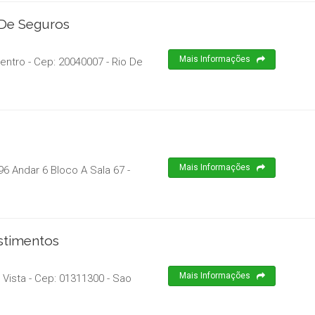
 De Seguros
Mais Informações
Centro
- Cep:
20040007
-
Rio De
Mais Informações
6 Andar 6 Bloco A Sala 67 -
stimentos
Mais Informações
 Vista
- Cep:
01311300
-
Sao