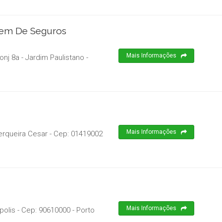
agem De Seguros
Mais Informações
onj 8a - Jardim Paulistano
-
Mais Informações
erqueira Cesar
- Cep:
01419002
Mais Informações
polis
- Cep:
90610000
-
Porto