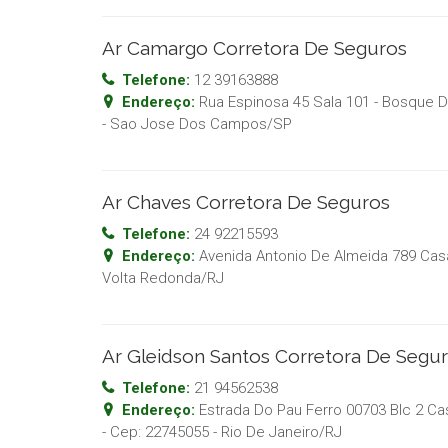
Ar Camargo Corretora De Seguros
Telefone:
12 39163888
Endereço:
Rua Espinosa 45 Sala 101 - Bosque D
-
Sao Jose Dos Campos
/
SP
Ar Chaves Corretora De Seguros
Telefone:
24 92215593
Endereço:
Avenida Antonio De Almeida 789 Casa
Volta Redonda
/
RJ
Ar Gleidson Santos Corretora De Segur
Telefone:
21 94562538
Endereço:
Estrada Do Pau Ferro 00703 Blc 2 Ca
- Cep:
22745055
-
Rio De Janeiro
/
RJ