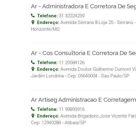
Ar - Administradora E Corretora De Se
Telefone:
31 32224239
Endereço:
Avenida Serrana 8 Loja 25 - Serrano
-
Horizonte
/
MG
Ar - Cos Consultoria E Corretora De S
Telefone:
11 29584126
Endereço:
Avenida Doutor Guilherme Dumont Vill
Jardim Londrina
- Cep:
05640004
-
Sao Paulo
/
SP
Ar Artiseg Administracao E Corretage
Telefone:
11 99893916
Endereço:
Avenida Brigadeiro Jose Vicente Fari
Cep:
12940284
-
Atibaia
/
SP