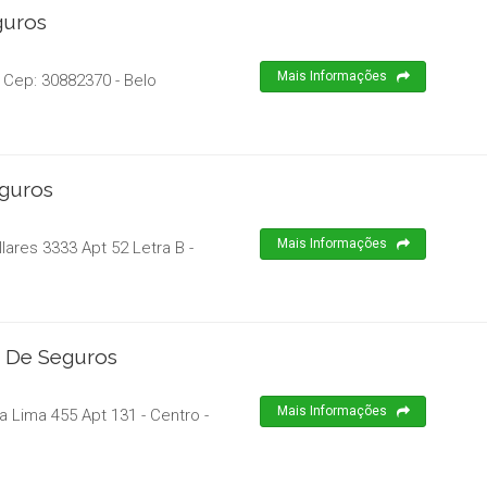
guros
Mais Informações
 Cep:
30882370
-
Belo
eguros
Mais Informações
ares 3333 Apt 52 Letra B -
m De Seguros
Mais Informações
a Lima 455 Apt 131 - Centro
-