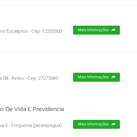
Mais Informações
os Eucaliptos
- Cep:
12233300
Mais Informações
 08 - Retiro
- Cep:
27275040
-
o De Vida E Previdencia
Mais Informações
sa 6 - Freguesia (jacarepagua)