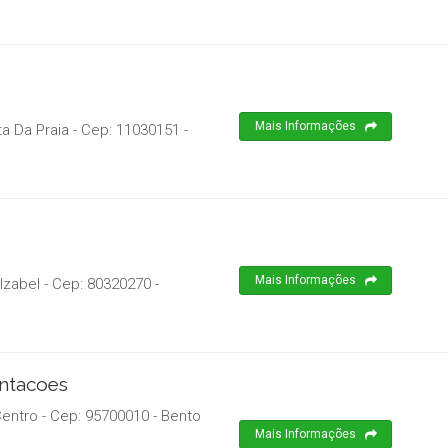
Mais Informações
ta Da Praia
- Cep:
11030151
-
Mais Informações
 Izabel
- Cep:
80320270
-
entacoes
Centro
- Cep:
95700010
-
Bento
Mais Informações