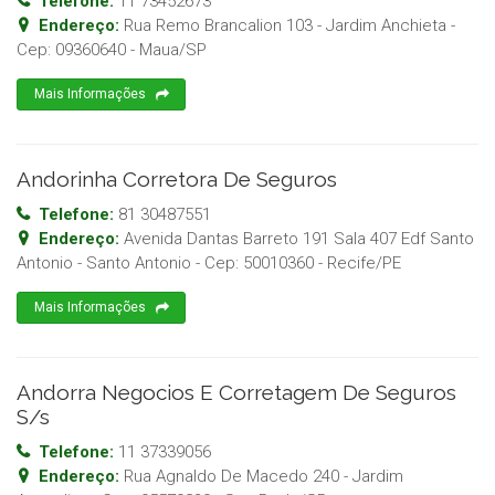
Telefone:
11 73452673
Endereço:
Rua Remo Brancalion 103 - Jardim Anchieta
-
Cep:
09360640
-
Maua
/
SP
Mais Informações
Andorinha Corretora De Seguros
Telefone:
81 30487551
Endereço:
Avenida Dantas Barreto 191 Sala 407 Edf Santo
Antonio - Santo Antonio
- Cep:
50010360
-
Recife
/
PE
Mais Informações
Andorra Negocios E Corretagem De Seguros
S/s
Telefone:
11 37339056
Endereço:
Rua Agnaldo De Macedo 240 - Jardim