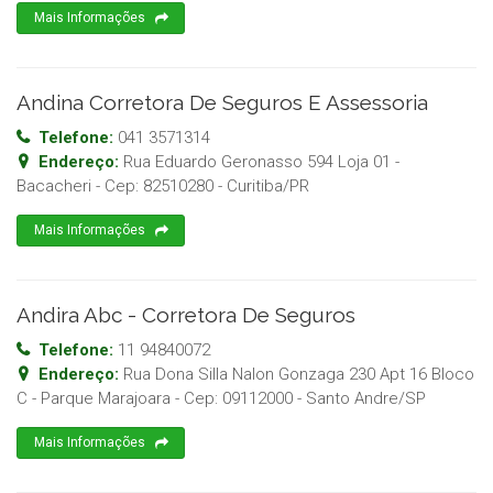
Mais Informações
Andina Corretora De Seguros E Assessoria
Telefone:
041 3571314
Endereço:
Rua Eduardo Geronasso 594 Loja 01 -
Bacacheri
- Cep:
82510280
-
Curitiba
/
PR
Mais Informações
Andira Abc - Corretora De Seguros
Telefone:
11 94840072
Endereço:
Rua Dona Silla Nalon Gonzaga 230 Apt 16 Bloco
C - Parque Marajoara
- Cep:
09112000
-
Santo Andre
/
SP
Mais Informações