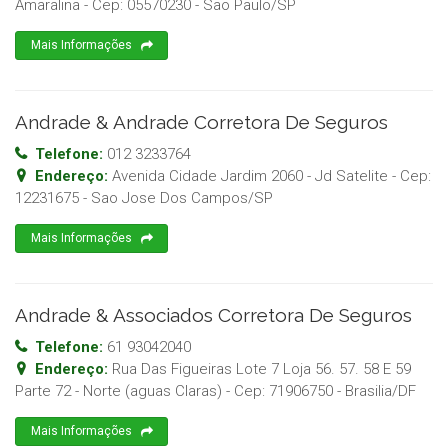
Amaralina
- Cep:
05570230
-
Sao Paulo
/
SP
Mais Informações
Andrade & Andrade Corretora De Seguros
Telefone:
012 3233764
Endereço:
Avenida Cidade Jardim 2060 - Jd Satelite
- Cep:
12231675
-
Sao Jose Dos Campos
/
SP
Mais Informações
Andrade & Associados Corretora De Seguros
Telefone:
61 93042040
Endereço:
Rua Das Figueiras Lote 7 Loja 56. 57. 58 E 59
Parte 72 - Norte (aguas Claras)
- Cep:
71906750
-
Brasilia
/
DF
Mais Informações