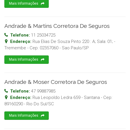
Mais Informações
Andrade & Martins Corretora De Seguros
Telefone:
11 25034725
Endereço:
Rua Elias De Souza Pinto 220 : A; Sala: 01; -
Tremembe
- Cep:
02357060
-
Sao Paulo
/
SP
Mais Informações
Andrade & Moser Corretora De Seguros
Telefone:
47 99887985
Endereço:
Rua Leopoldo Ledra 659 - Santana
- Cep:
89160290
-
Rio Do Sul
/
SC
Mais Informações