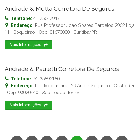
Andrade & Motta Corretora De Seguros
Telefone:
41 35643947
Endereço:
Rua Professor Joao Soares Barcelos 2962 Loja
11 - Boqueirao
- Cep:
81670080
-
Curitiba
/
PR
Mais Informações
Andrade & Pauletti Corretora De Seguros
Telefone:
51 35892180
Endereço:
Rua Medianeira 129 Andar Segundo - Cristo Rei
- Cep:
93020440
-
Sao Leopoldo
/
RS
Mais Informações