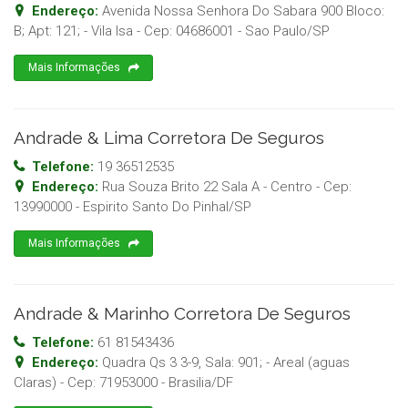
Endereço:
Avenida Nossa Senhora Do Sabara 900 Bloco:
B; Apt: 121; - Vila Isa
- Cep:
04686001
-
Sao Paulo
/
SP
Mais Informações
Andrade & Lima Corretora De Seguros
Telefone:
19 36512535
Endereço:
Rua Souza Brito 22 Sala A - Centro
- Cep:
13990000
-
Espirito Santo Do Pinhal
/
SP
Mais Informações
Andrade & Marinho Corretora De Seguros
Telefone:
61 81543436
Endereço:
Quadra Qs 3 3-9, Sala: 901; - Areal (aguas
Claras)
- Cep:
71953000
-
Brasilia
/
DF