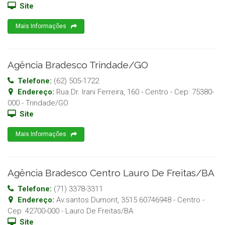
Site
Mais Informações
Agência Bradesco Trindade/GO
Telefone:
(62) 505-1722
Endereço:
Rua Dr. Irani Ferreira, 160 - Centro
- Cep:
75380-
000
-
Trindade
/
GO
Site
Mais Informações
Agência Bradesco Centro Lauro De Freitas/BA
Telefone:
(71) 3378-3311
Endereço:
Av.santos Dumont, 3515 60746948 - Centro
-
Cep:
42700-000
-
Lauro De Freitas
/
BA
Site