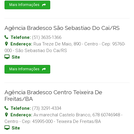
Mais Informações
Agência Bradesco São Sebastiao Do Cai/RS
Telefone:
(51) 3635-1366
Endereço:
Rua Treze De Maio, 890 - Centro
- Cep:
95760-
000
-
São Sebastiao Do Cai
/
RS
Site
Mais Informações
Agência Bradesco Centro Teixeira De
Freitas/BA
Telefone:
(73) 3291-4334
Endereço:
Av.marechal Castelo Branco, 678 60746948 -
Centro
- Cep:
45995-000
-
Teixeira De Freitas
/
BA
Site