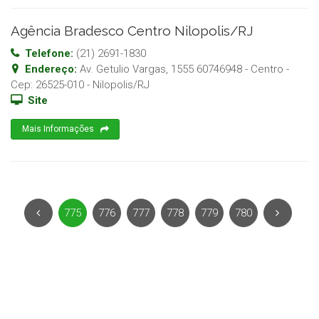
Agência Bradesco Centro Nilopolis/RJ
Telefone:
(21) 2691-1830
Endereço:
Av. Getulio Vargas, 1555 60746948 - Centro
-
Cep:
26525-010
-
Nilopolis
/
RJ
Site
Mais Informações
775
776
777
778
779
780