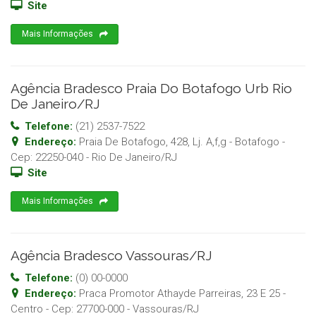
Site
Mais Informações
Agência Bradesco Praia Do Botafogo Urb Rio
De Janeiro/RJ
Telefone:
(21) 2537-7522
Endereço:
Praia De Botafogo, 428, Lj. A,f,g - Botafogo
-
Cep:
22250-040
-
Rio De Janeiro
/
RJ
Site
Mais Informações
Agência Bradesco Vassouras/RJ
Telefone:
(0) 00-0000
Endereço:
Praca Promotor Athayde Parreiras, 23 E 25 -
Centro
- Cep:
27700-000
-
Vassouras
/
RJ