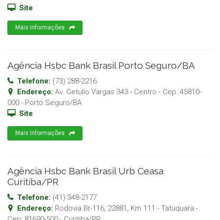
Site
Mais Informações
Agência Hsbc Bank Brasil Porto Seguro/BA
Telefone:
(73) 288-2216
Endereço:
Av. Getulio Vargas 343 - Centro
- Cep:
45810-
000
-
Porto Seguro
/
BA
Site
Mais Informações
Agência Hsbc Bank Brasil Urb Ceasa
Curitiba/PR
Telefone:
(41) 348-2177
Endereço:
Rodovia Br-116, 22881, Km 111 - Tatuquara
-
Cep:
81690-500
-
Curitiba
/
PR