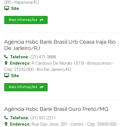
000
-
Itaperuna
/
RJ
Site
Mais Informações
Agência Hsbc Bank Brasil Urb Ceasa Iraja Rio
De Janeiro/RJ
Telefone:
(21) 471-3888
Endereço:
R Cardoso De Morais 157 B - Bonsucesso
-
Cep:
21032-000
-
Rio De Janeiro
/
RJ
Site
Mais Informações
Agência Hsbc Bank Brasil Ouro Preto/MG
Telefone:
(31) 551-2211
Endereço:
Rua Sao Jose, 201 - Centro
- Cep:
35400-000
-