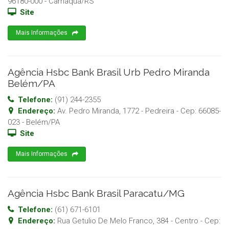
96180-000
-
Camaqua
/
RS
Site
Mais Informações
Agência Hsbc Bank Brasil Urb Pedro Miranda
Belém/PA
Telefone:
(91) 244-2355
Endereço:
Av. Pedro Miranda, 1772 - Pedreira
- Cep:
66085-
023
-
Belém
/
PA
Site
Mais Informações
Agência Hsbc Bank Brasil Paracatu/MG
Telefone:
(61) 671-6101
Endereço:
Rua Getulio De Melo Franco, 384 - Centro
- Cep: