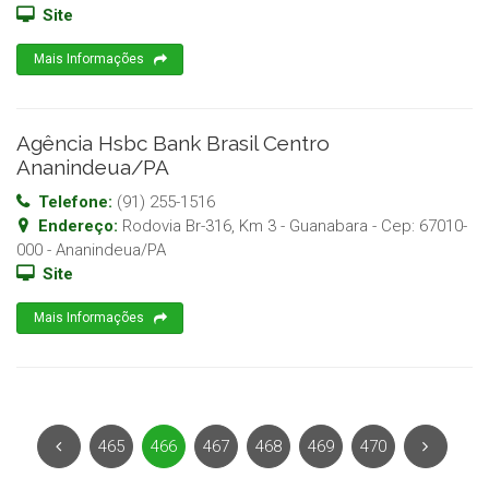
Site
Mais Informações
Agência Hsbc Bank Brasil Centro
Ananindeua/PA
Telefone:
(91) 255-1516
Endereço:
Rodovia Br-316, Km 3 - Guanabara
- Cep:
67010-
000
-
Ananindeua
/
PA
Site
Mais Informações
465
466
467
468
469
470