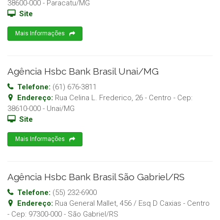
38600-000
-
Paracatu
/
MG
Site
Mais Informações
Agência Hsbc Bank Brasil Unai/MG
Telefone:
(61) 676-3811
Endereço:
Rua Celina L. Frederico, 26 - Centro
- Cep:
38610-000
-
Unai
/
MG
Site
Mais Informações
Agência Hsbc Bank Brasil São Gabriel/RS
Telefone:
(55) 232-6900
Endereço:
Rua General Mallet, 456 / Esq D Caxias - Centro
- Cep:
97300-000
-
São Gabriel
/
RS